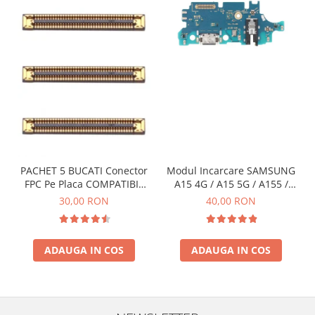
PACHET 5 BUCATI Conector
Modul Incarcare SAMSUNG
FPC Pe Placa COMPATIBIL
A15 4G / A15 5G / A155 /
Cu SAMSUNG 2X39 PINI
A156 / M15 / M156 - Service
30,00 RON
40,00 RON
Pack
ADAUGA IN COS
ADAUGA IN COS