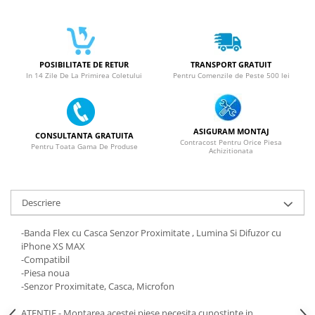
ACUMULATORI NOKIA COMPATIBILI
Acumulatori Pentru Samsung
ACUMULATORI SAMSUNG
COMPATIBIL
POSIBILITATE DE RETUR
TRANSPORT GRATUIT
ACUMULATORI SAMSUNG SERVICE
In 14 Zile De La Primirea Coletului
Pentru Comenzile de Peste 500 lei
PACK
Acumulatori Pentru VIVO
ACUMULATORI VIVO COMPATIBILI
ASIGURAM MONTAJ
CONSULTANTA GRATUITA
Contracost Pentru Orice Piesa
Pentru Toata Gama De Produse
Achizitionata
Descriere
-Banda Flex cu Casca Senzor Proximitate , Lumina Si Difuzor cu
iPhone XS MAX
-Compatibil
-Piesa noua
-Senzor Proximitate, Casca, Microfon
ATENTIE - Montarea acestei piese necesita cunostinte in