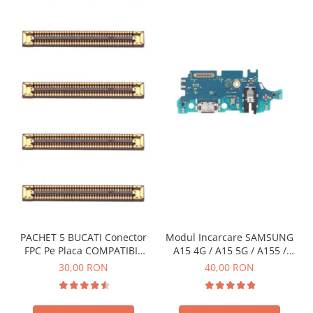
PACHET 5 BUCATI Conector
Modul Incarcare SAMSUNG
FPC Pe Placa COMPATIBIL
A15 4G / A15 5G / A155 /
Cu SAMSUNG 2X39 PINI
A156 / M15 / M156 - Service
30,00 RON
40,00 RON
Pack