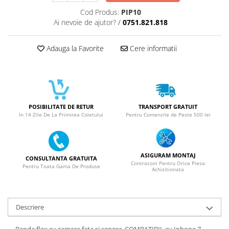
ACUMULATORI NOKIA COMPATIBILI
Cod Produs:
PIP10
Acumulatori Pentru Samsung
Ai nevoie de ajutor?
/
0751.821.818
ACUMULATORI SAMSUNG
COMPATIBIL
Adauga la Favorite
Cere informatii
ACUMULATORI SAMSUNG SERVICE
PACK
Acumulatori Pentru VIVO
ACUMULATORI VIVO COMPATIBILI
POSIBILITATE DE RETUR
TRANSPORT GRATUIT
In 14 Zile De La Primirea Coletului
Pentru Comenzile de Peste 500 lei
ASIGURAM MONTAJ
CONSULTANTA GRATUITA
Contracost Pentru Orice Piesa
Pentru Toata Gama De Produse
Achizitionata
Descriere