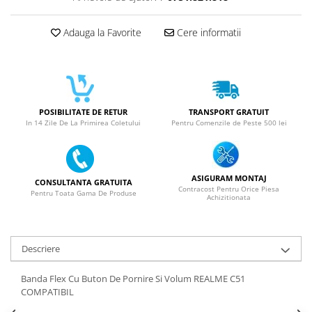
ACUMULATORI NOKIA COMPATIBILI
Acumulatori Pentru Samsung
Adauga la Favorite
Cere informatii
ACUMULATORI SAMSUNG
COMPATIBIL
ACUMULATORI SAMSUNG SERVICE
PACK
Acumulatori Pentru VIVO
POSIBILITATE DE RETUR
TRANSPORT GRATUIT
In 14 Zile De La Primirea Coletului
Pentru Comenzile de Peste 500 lei
ACUMULATORI VIVO COMPATIBILI
ASIGURAM MONTAJ
CONSULTANTA GRATUITA
Contracost Pentru Orice Piesa
Pentru Toata Gama De Produse
Achizitionata
Descriere
Banda Flex Cu Buton De Pornire Si Volum REALME C51
COMPATIBIL