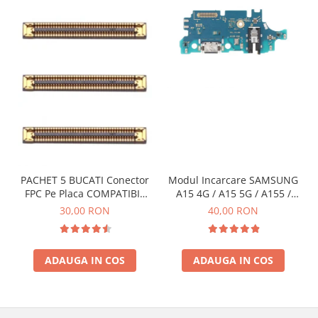
PACHET 5 BUCATI Conector
Modul Incarcare SAMSUNG
FPC Pe Placa COMPATIBIL
A15 4G / A15 5G / A155 /
Cu SAMSUNG 2X39 PINI
A156 / M15 / M156 - Service
30,00 RON
40,00 RON
Pack
ADAUGA IN COS
ADAUGA IN COS