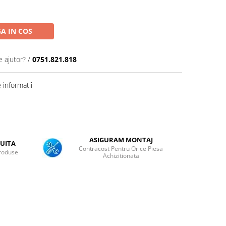
A IN COS
e ajutor?
/
0751.821.818
informatii
ASIGURAM MONTAJ
UITA
Contracost Pentru Orice Piesa
roduse
Achizitionata