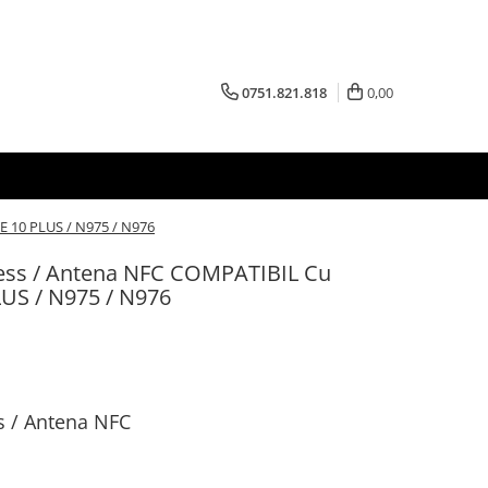
0751.821.818
0,00
 10 PLUS / N975 / N976
less / Antena NFC COMPATIBIL Cu
S / N975 / N976
s / Antena NFC