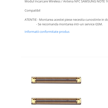
Modul Incarcare Wireless / Antena NFC SAMSUNG NOTE 1
SERIA X
Compatibil
SERIA 11
ATENTIE - Montarea acestei piese necesita cunostinte in d
SERIA 12
- Se recomanda montarea intr-un service GSM.
SERIA 13
Informatii conformitate produs
SERIA 14
SERIA 15
SERIA 16
SERIA 17
Ecrane Pentru MOTOROLA
MOTOROLA COMPATIBILE
MOTOROLA SERVICE PACK
Ecrane Pentru XIAOMI
XIAOMI COMPATIBILE
XIAOMI SERVICE PACK