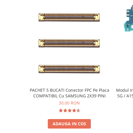
Ecrane Pentru NOKIA
NOKIA COMPATIBILE
Ecrane Pentru VIVO
VIVO COMPATIBILE
Ecrane Pentru OPPO
OPPO COMPATIBILE
OPPO SERVICE PACK
Ecrane Pentru REALME
REALME COMPATIBILE
REALME SERVICE PACK
Ecrane pentru LG
PACHET 5 BUCATI Conector FPC Pe Placa
Modul I
LG COMPATIBILE
COMPATIBIL Cu SAMSUNG 2X39 PINI
5G / A1
30,00 RON
Ecrane Pentru DOOGEE
DOOGEE COMPATIBILE
DOOGEE SERVICE PACK
ADAUGA IN COS
Ecrane Pentru LENOVO