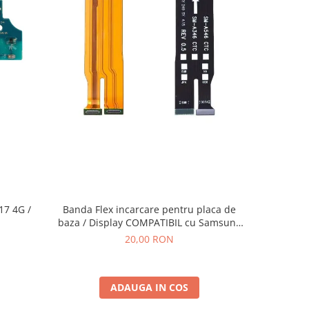
Banda Flex incarcare pentru placa de
7 4G /
Difuzor 
baza / Display COMPATIBIL cu Samsung
A54 5G / A546 / A34 5G / A346
20,00 RON
ADAUGA IN COS