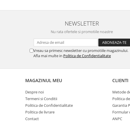
ECRANE LENOVO COMPATIBILE
Ecrane Pentru INFINIX
INFINIX COMPATIBILE
NEWSLETTER
Alte Accesorii
Nu rata ofertele si promotiile noastre
Boxe Portabile
Carduri de memorie
Vreau sa primesc newsletter cu promotiile magazinului.
Curele ceasuri
Afla mai multe in
Politica de Confidentialitate
PowerBank
Selfie Stick / Tripod
MAGAZINUL MEU
CLIENTI
Stick-uri USB
SUPORT AUTO
Despre noi
Metode de
Termeni si Conditii
Politica d
Ecrane COMPATIBILE pentru
Politica de Confidentialitate
Garantia 
HUAWEI
Politica de livrare
Formular 
HUAWEI COMPATIBILE
Contact
ANPC
HUAWEI SERVICE PACK