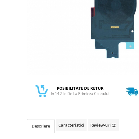
Galaxy S
SAMSUNG S SERVICE PACK
SAMSUNG S COMPATIBILE
S20 FE 4G / G780
S20 FE 5G / G781
FLIP
FLIP SERVICE PACK
FOLD
FOLD SERVICE PACK
GALAXY TAB
POSIBILITATE DE RETUR
GALAXY TAB COMPATIBILE
In 14 Zile De La Primirea Coletului
Ecrane Pentru IPHONE
SERIA 5
SERIA 6
Caracteristici
Review-uri
(2)
Descriere
SERIA 7
SERIA 8