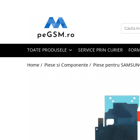
Toate Produsele
Ecrane Pentru SAMSUNG
Galaxy A
TOATE PRODUSELE
SERVICE PRIN CURIER
FORM
SAMSUNG COMPATIBILE
SAMSUNG SERVICE PACK
Home /
Piese si Componente /
Piese pentru SAMSUN
Galaxy J
Galaxy J COMPATIBIL
Galaxy J SERVICE PACK
Galaxy M
GALAXY M COMPATIBILE
GALAXY M SERVICE PACK
Galaxy N
Galaxy N COMPATIBILE
Galaxy N SERVICE PACK