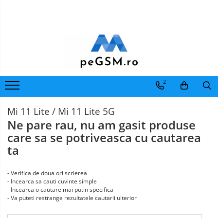
Toate Produsele
Ecrane Pentru SAMSUNG
Galaxy A
Ecrane
Pentru
SAMSUNG COMPATIBILE
2
IPHONE
Ecrane
SAMSUNG SERVICE PACK
Pentru
Galaxy J
MOTOROLA
Mi 11 Lite / Mi 11 Lite 5G
Ecrane
Pentru
Ne pare rau, nu am gasit produse
Galaxy J COMPATIBIL
XIAOMI
Ecrane
care sa se potriveasca cu cautarea
Galaxy J SERVICE PACK
Pentru
ta
Galaxy M
NOKIA
Ecrane
GALAXY M COMPATIBILE
Pentru
- Verifica de doua ori scrierea
VIVO
GALAXY M SERVICE PACK
Ecrane
- Incearca sa cauti cuvinte simple
Pentru
Galaxy N
- Incearca o cautare mai putin specifica
OPPO
- Va puteti restrange rezultatele cautarii ulterior
Ecrane
Galaxy N COMPATIBILE
Pentru
Galaxy N SERVICE PACK