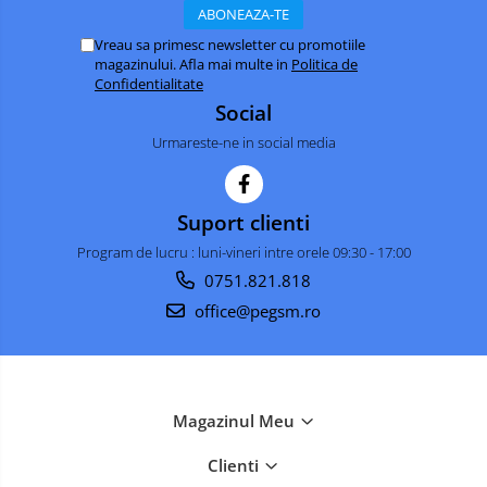
OPPO COMPATIBILE
OPPO SERVICE PACK
Vreau sa primesc newsletter cu promotiile
magazinului. Afla mai multe in
Politica de
REALME COMPATIBILE
Confidentialitate
REALME SERVICE PACK
Social
LG COMPATIBILE
Urmareste-ne in social media
DOOGEE COMPATIBILE
DOOGEE SERVICE PACK
Suport clienti
ECRANE LENOVO COMPATIBILE
Program de lucru : luni-vineri intre orele 09:30 - 17:00
INFINIX COMPATIBILE
0751.821.818
Boxe Portabile
office@pegsm.ro
Carduri de memorie
Curele ceasuri
PowerBank
Magazinul Meu
Selfie Stick / Tripod
Clienti
Stick-uri USB