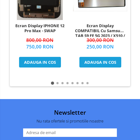
Incarcatoare
SERIA X
Instrumente
SERIA 11
si
Consumabile
Piese
SERIA 12
Ecran Display
Ecran Display IPHONE 12
si
COMPATIBIL Cu Samsung
Pro Max - SWAP
SERIA 13
Componente
TAB S9 FE 5G 2023 / X510 /
M
300,00 RON
800,00 RON
X516 Fara Rama
SERIA 14
250,00 RON
750,00 RON
SERIA 15
ADAUGA IN COS
ADAUGA IN COS
SERIA 16
SERIA 17
MOTOROLA COMPATIBILE
MOTOROLA SERVICE PACK
XIAOMI COMPATIBILE
XIAOMI SERVICE PACK
Newsletter
NOKIA COMPATIBILE
Nu rata ofertele si promotiile noastre
VIVO COMPATIBILE