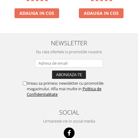
ACUMULATORI
Acumulatori Pentru Motorola
ADAUGA IN COS
ADAUGA IN COS
ACUMULATORI MOTOROLA
COMPATIBILI
ACUMULATORI MOTOROLA SERVICE
PACK
NEWSLETTER
Acumulatori Pentru Xiaomi
Nu rata ofertele si promotiile noastre
ACUMULATORI XIAOMI COMPATIBIL
ACUMULATORI XIAOMI SERVICE
PACK
BM52 / Xiaomi Mi Note 10 / Mi Note
Vreau sa primesc newsletter cu promotiile
10 Lite / Mi Note 10 Pro
magazinului. Afla mai multe in
Politica de
BM58 / Xiaomi 11T Pro
Confidentialitate
BM59 / XIAOMI 11T 5G
BN57 / Xiaomi Poco X3 NFC / Poco
SOCIAL
X3 Pro
Urmareste-ne in social media
BN59 / Redmi Note 10 / Note 10s
BN5D / Note 11 4G / 11S 4G / 12S