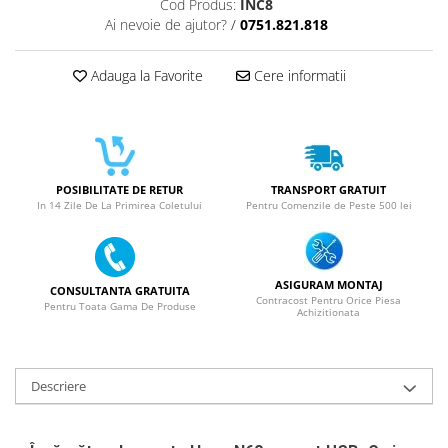
Cod Produs:
INC8
Ai nevoie de ajutor?
/
0751.821.818
SERIA X
SERIA 11
Adauga la Favorite
Cere informatii
SERIA 12
SERIA 13
SERIA 14
SERIA 15
POSIBILITATE DE RETUR
TRANSPORT GRATUIT
In 14 Zile De La Primirea Coletului
Pentru Comenzile de Peste 500 lei
SERIA 16
SERIA 17
Ecrane Pentru MOTOROLA
ASIGURAM MONTAJ
CONSULTANTA GRATUITA
MOTOROLA COMPATIBILE
Contracost Pentru Orice Piesa
Pentru Toata Gama De Produse
Achizitionata
MOTOROLA SERVICE PACK
Ecrane Pentru XIAOMI
Descriere
XIAOMI COMPATIBILE
XIAOMI SERVICE PACK