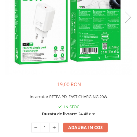
Galaxy S
SAMSUNG S SERVICE PACK
SAMSUNG S COMPATIBILE
S20 FE 4G / G780
S20 FE 5G / G781
FLIP
FLIP SERVICE PACK
FOLD
FOLD SERVICE PACK
GALAXY TAB
19,00 RON
GALAXY TAB COMPATIBILE
Incarcator RETEA PD FAST CHARGING 20W
Ecrane Pentru IPHONE
SERIA 5
IN STOC
Durata de livrare:
24-48 ore
SERIA 6
SERIA 7
ADAUGA IN COS
SERIA 8