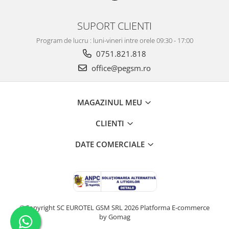
BP4K / Redmi Note 12 Pro 5G / Poco
x5 Pro 5G / Poco F5 5G
SUPORT CLIENTI
Acumulatori Pentru OPPO
Program de lucru : luni-vineri intre orele 09:30 - 17:00
ACUMULATORI OPPO COMPATIBILI
0751.821.818
Acumulatori pentru Huawei
office@pegsm.ro
ACUMULATORI HUAWEI
COMPATIBILI
ACUMULATORI HUAWEI SERVICE
MAGAZINUL MEU
PACK
Acumulatori Pentru Iphone
CLIENTI
ACUMULATORI IPHONE
DATE COMERCIALE
COMPATIBILI
ACUMULATORI IPHONE SERVICE
PACK
Acumulatori Pentru Nokia
ACUMULATORI NOKIA COMPATIBILI
©Copyright SC EUROTEL GSM SRL 2026
Platforma E-commerce
Acumulatori Pentru Samsung
by Gomag
ACUMULATORI SAMSUNG