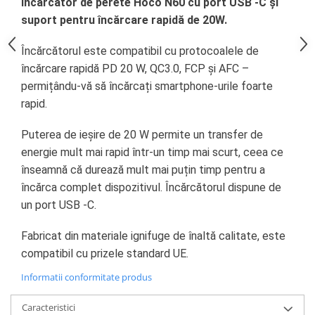
Ecrane Pentru NOKIA
Încărcător de perete Hoco N60 cu port
USB
-C și
NOKIA COMPATIBILE
suport pentru încărcare rapidă de 20W.
Ecrane Pentru VIVO
Încărcătorul este compatibil cu protocoalele de
VIVO COMPATIBILE
încărcare rapidă PD 20 W, QC3.0,
FCP
și
AFC
–
Ecrane Pentru OPPO
permițându-vă să încărcați smartphone-urile foarte
OPPO COMPATIBILE
rapid.
OPPO SERVICE PACK
Puterea de ieșire de 20 W permite un transfer de
Ecrane Pentru REALME
energie mult mai rapid într-un timp mai scurt, ceea ce
REALME COMPATIBILE
înseamnă că durează mult mai puțin timp pentru a
REALME SERVICE PACK
încărca complet dispozitivul. Încărcătorul dispune de
Ecrane pentru LG
un
port
USB -C.
LG COMPATIBILE
Fabricat din materiale ignifuge de înaltă calitate, este
Ecrane Pentru DOOGEE
compatibil cu prizele standard UE.
DOOGEE COMPATIBILE
Informatii conformitate produs
DOOGEE SERVICE PACK
Ecrane Pentru LENOVO
Caracteristici