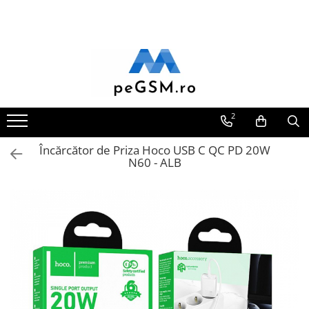
Toate Produsele
Ecrane Pentru SAMSUNG
Galaxy A
SAMSUNG COMPATIBILE
2
SAMSUNG SERVICE PACK
Încărcător de Priza Hoco USB C QC PD 20W
Galaxy J
N60 - ALB
Galaxy J COMPATIBIL
Galaxy J SERVICE PACK
Galaxy M
GALAXY M COMPATIBILE
GALAXY M SERVICE PACK
Galaxy N
Galaxy N COMPATIBILE
Galaxy N SERVICE PACK