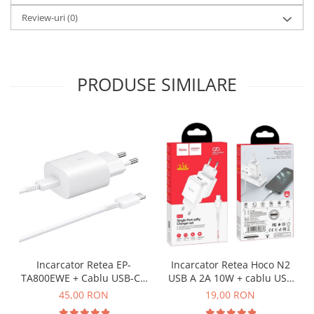
ECRANE LENOVO COMPATIBILE
Review-uri
(0)
Ecrane Pentru INFINIX
INFINIX COMPATIBILE
Alte Accesorii
PRODUSE SIMILARE
Boxe Portabile
Carduri de memorie
Curele ceasuri
PowerBank
Selfie Stick / Tripod
Stick-uri USB
SUPORT AUTO
Ecrane COMPATIBILE pentru
HUAWEI
Incarcator Retea EP-
Incarcator Retea Hoco N2
HUAWEI COMPATIBILE
TA800EWE + Cablu USB-C -
USB A 2A 10W + cablu USB
USB-C SAMSUNG 25W
A la USB C - ALB
45,00 RON
19,00 RON
HUAWEI SERVICE PACK
Service Pack ALB - BULK