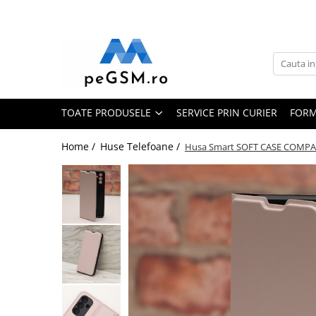
Toate Produsele
Ecrane Pentru SAMSUNG
Galaxy A
TOATE PRODUSELE
SERVICE PRIN CURIER
FORM
SAMSUNG COMPATIBILE
SAMSUNG SERVICE PACK
Home /
Huse Telefoane /
Husa Smart SOFT CASE COMPAT
Galaxy J
Galaxy J COMPATIBIL
Galaxy J SERVICE PACK
Galaxy M
GALAXY M COMPATIBILE
GALAXY M SERVICE PACK
Galaxy N
Galaxy N COMPATIBILE
Galaxy N SERVICE PACK