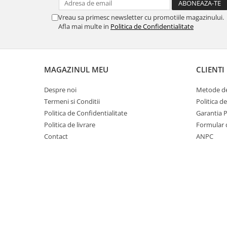
ECRANE LENOVO COMPATIBILE
Vreau sa primesc newsletter cu promotiile magazinului.
Ecrane Pentru INFINIX
Afla mai multe in
Politica de Confidentialitate
INFINIX COMPATIBILE
Alte Accesorii
Boxe Portabile
MAGAZINUL MEU
CLIENTI
Carduri de memorie
Despre noi
Metode de
Curele ceasuri
Termeni si Conditii
Politica d
PowerBank
Politica de Confidentialitate
Garantia 
Politica de livrare
Formular 
Selfie Stick / Tripod
Contact
ANPC
Stick-uri USB
SUPORT AUTO
Ecrane COMPATIBILE pentru
HUAWEI
HUAWEI COMPATIBILE
HUAWEI SERVICE PACK