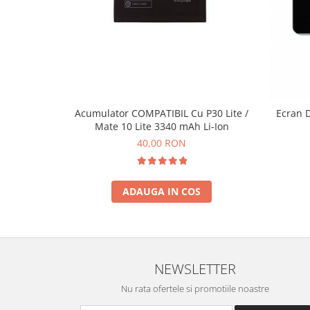
Ecrane Pentru NOKIA
NOKIA COMPATIBILE
Ecrane Pentru VIVO
VIVO COMPATIBILE
Ecrane Pentru OPPO
OPPO COMPATIBILE
Acumulator COMPATIBIL Cu P30 Lite /
Ecran 
OPPO SERVICE PACK
Mate 10 Lite 3340 mAh Li-Ion
Ecrane Pentru REALME
40,00 RON
REALME COMPATIBILE
REALME SERVICE PACK
ADAUGA IN COS
Ecrane pentru LG
LG COMPATIBILE
Ecrane Pentru DOOGEE
DOOGEE COMPATIBILE
NEWSLETTER
DOOGEE SERVICE PACK
Nu rata ofertele si promotiile noastre
Ecrane Pentru LENOVO