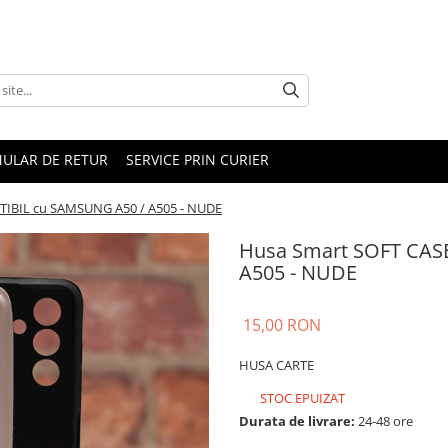
ULAR DE RETUR
SERVICE PRIN CURIER
IBIL cu SAMSUNG A50 / A505 - NUDE
Husa Smart SOFT CAS
A505 - NUDE
15,00 RON
HUSA CARTE
STOC EPUIZAT
Durata de livrare:
24-48 ore