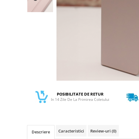
Galaxy S
SAMSUNG S SERVICE PACK
SAMSUNG S COMPATIBILE
S20 FE 4G / G780
S20 FE 5G / G781
FLIP
FLIP SERVICE PACK
FOLD
FOLD SERVICE PACK
GALAXY TAB
GALAXY TAB COMPATIBILE
POSIBILITATE DE RETUR
In 14 Zile De La Primirea Coletului
Ecrane Pentru IPHONE
SERIA 5
SERIA 6
SERIA 7
Caracteristici
Review-uri
(0)
Descriere
SERIA 8