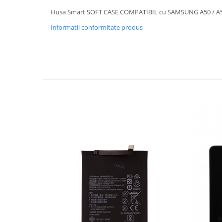
Husa Smart SOFT CASE COMPATIBIL cu SAMSUNG A50 / A
SERIA X
Informatii conformitate produs
SERIA 11
SERIA 12
SERIA 13
SERIA 14
SERIA 15
SERIA 16
SERIA 17
Ecrane Pentru MOTOROLA
MOTOROLA COMPATIBILE
MOTOROLA SERVICE PACK
Ecrane Pentru XIAOMI
XIAOMI COMPATIBILE
XIAOMI SERVICE PACK