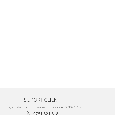
SUPORT CLIENTI
Program de lucru : luni-vineri intre orele 09:30 - 17:00
0751.821.818