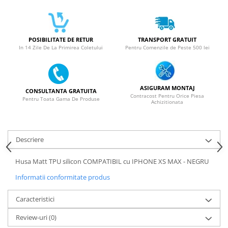
ACUMULATORI NOKIA COMPATIBILI
Acumulatori Pentru Samsung
ACUMULATORI SAMSUNG
POSIBILITATE DE RETUR
TRANSPORT GRATUIT
COMPATIBIL
In 14 Zile De La Primirea Coletului
Pentru Comenzile de Peste 500 lei
ACUMULATORI SAMSUNG SERVICE
PACK
Acumulatori Pentru VIVO
ASIGURAM MONTAJ
CONSULTANTA GRATUITA
ACUMULATORI VIVO COMPATIBILI
Contracost Pentru Orice Piesa
Pentru Toata Gama De Produse
Achizitionata
Descriere
Husa Matt TPU silicon COMPATIBIL cu IPHONE XS MAX - NEGRU
Informatii conformitate produs
Caracteristici
Review-uri
(0)