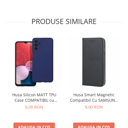
PRODUSE SIMILARE
Husa Silicon MATT TPU
Husa Smart Magnetic
Case COMPATIBIL cu
Compatibil Cu SAMSUNG
SAMSUNG A16 4G-5G / A165
A13 5G / A136 / A04s / A047
6,00 RON
9,00 RON
/ A166 - ALBASTRU
- NEGRU
ADAUGA IN COS
ADAUGA IN COS