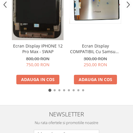
SERIA X
SERIA 11
SERIA 12
SERIA 13
SERIA 14
A
Ecran Display IPHONE 12
Ecran Display
cu
Pro Max - SWAP
COMPATIBIL Cu Samsung
SERIA 15
Po
TAB S9 FE 5G 2023 / X510
800,00 RON
300,00 RON
/ X516 Fara Rama
SERIA 16
750,00 RON
250,00 RON
SERIA 17
ADAUGA IN COS
ADAUGA IN COS
Ecrane Pentru MOTOROLA
MOTOROLA COMPATIBILE
MOTOROLA SERVICE PACK
Ecrane Pentru XIAOMI
NEWSLETTER
XIAOMI COMPATIBILE
Nu rata ofertele si promotiile noastre
XIAOMI SERVICE PACK