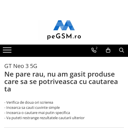
Toate Produsele
Ecrane Pentru SAMSUNG
Galaxy A
SAMSUNG COMPATIBILE
2
SAMSUNG SERVICE PACK
Galaxy J
GT Neo 3 5G
Galaxy J COMPATIBIL
Ne pare rau, nu am gasit produse
Galaxy J SERVICE PACK
care sa se potriveasca cu cautarea
Galaxy M
ta
GALAXY M COMPATIBILE
GALAXY M SERVICE PACK
- Verifica de doua ori scrierea
- Incearca sa cauti cuvinte simple
Galaxy N
- Incearca o cautare mai putin specifica
- Va puteti restrange rezultatele cautarii ulterior
Galaxy N COMPATIBILE
Galaxy N SERVICE PACK