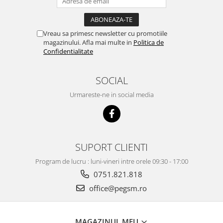
Ecrane Pentru NOKIA
NOKIA COMPATIBILE
Ecrane Pentru VIVO
Vreau sa primesc newsletter cu promotiile
VIVO COMPATIBILE
magazinului. Afla mai multe in
Politica de
Confidentialitate
Ecrane Pentru OPPO
OPPO COMPATIBILE
SOCIAL
OPPO SERVICE PACK
Urmareste-ne in social media
Ecrane Pentru REALME
REALME COMPATIBILE
REALME SERVICE PACK
SUPORT CLIENTI
Ecrane pentru LG
LG COMPATIBILE
Program de lucru : luni-vineri intre orele 09:30 - 17:00
Ecrane Pentru DOOGEE
0751.821.818
DOOGEE COMPATIBILE
office@pegsm.ro
DOOGEE SERVICE PACK
Ecrane Pentru LENOVO
MAGAZINUL MEU