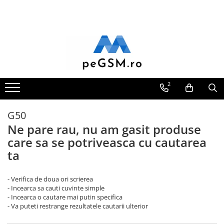
Toate Produsele
Ecrane Pentru SAMSUNG
Galaxy A
SAMSUNG COMPATIBILE
2
SAMSUNG SERVICE PACK
Galaxy J
G50
Galaxy J COMPATIBIL
Ne pare rau, nu am gasit produse
Galaxy J SERVICE PACK
care sa se potriveasca cu cautarea
Galaxy M
ta
GALAXY M COMPATIBILE
GALAXY M SERVICE PACK
- Verifica de doua ori scrierea
- Incearca sa cauti cuvinte simple
Galaxy N
- Incearca o cautare mai putin specifica
- Va puteti restrange rezultatele cautarii ulterior
Galaxy N COMPATIBILE
Galaxy N SERVICE PACK