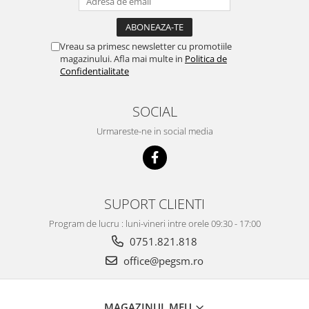
Ecrane Pentru NOKIA
NOKIA COMPATIBILE
Ecrane Pentru VIVO
Vreau sa primesc newsletter cu promotiile
VIVO COMPATIBILE
magazinului. Afla mai multe in
Politica de
Confidentialitate
Ecrane Pentru OPPO
OPPO COMPATIBILE
SOCIAL
OPPO SERVICE PACK
Urmareste-ne in social media
Ecrane Pentru REALME
REALME COMPATIBILE
REALME SERVICE PACK
SUPORT CLIENTI
Ecrane pentru LG
LG COMPATIBILE
Program de lucru : luni-vineri intre orele 09:30 - 17:00
Ecrane Pentru DOOGEE
0751.821.818
DOOGEE COMPATIBILE
office@pegsm.ro
DOOGEE SERVICE PACK
Ecrane Pentru LENOVO
MAGAZINUL MEU