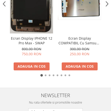
SERIA X
SERIA 11
SERIA 12
SERIA 13
SERIA 14
Ecran Display IPHONE 12
Ecran Display
Pro Max - SWAP
COMPATIBIL Cu Samsung
Co
SERIA 15
TAB S9 FE 5G 2023 / X510
800,00 RON
300,00 RON
/ X516 Fara Rama
SERIA 16
750,00 RON
250,00 RON
SERIA 17
ADAUGA IN COS
ADAUGA IN COS
Ecrane Pentru MOTOROLA
MOTOROLA COMPATIBILE
MOTOROLA SERVICE PACK
Ecrane Pentru XIAOMI
NEWSLETTER
XIAOMI COMPATIBILE
Nu rata ofertele si promotiile noastre
XIAOMI SERVICE PACK