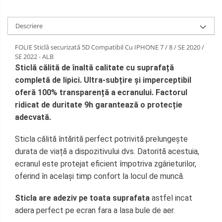
Descriere
FOLIE Sticlă securizată 5D Compatibil Cu IPHONE 7 / 8 / SE 2020 /
SE 2022 - ALB
Sticlă călită de înaltă calitate cu suprafață
completă de lipici.
Ultra-subțire și imperceptibil
oferă 100% transparență a ecranului.
Factorul
ridicat de duritate 9h garantează o protecție
adecvată.
Sticla călită întărită perfect potrivită prelungește
durata de viață a dispozitivului dvs.
Datorită acestuia,
ecranul este protejat eficient împotriva zgârieturilor,
oferind în același timp confort la locul de muncă.
Sticla are adeziv pe toata suprafata
astfel incat
adera perfect pe ecran fara a lasa bule de aer.