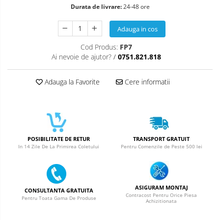
Durata de livrare:
24-48 ore
Acumulatori Pentru Nokia
ACUMULATORI NOKIA COMPATIBILI
Adauga in cos
Acumulatori Pentru Samsung
Cod Produs:
FP7
Ai nevoie de ajutor?
/
0751.821.818
ACUMULATORI SAMSUNG
COMPATIBIL
Adauga la Favorite
Cere informatii
ACUMULATORI SAMSUNG SERVICE
PACK
Acumulatori Pentru VIVO
ACUMULATORI VIVO COMPATIBILI
POSIBILITATE DE RETUR
TRANSPORT GRATUIT
In 14 Zile De La Primirea Coletului
Pentru Comenzile de Peste 500 lei
ASIGURAM MONTAJ
CONSULTANTA GRATUITA
Contracost Pentru Orice Piesa
Pentru Toata Gama De Produse
Achizitionata