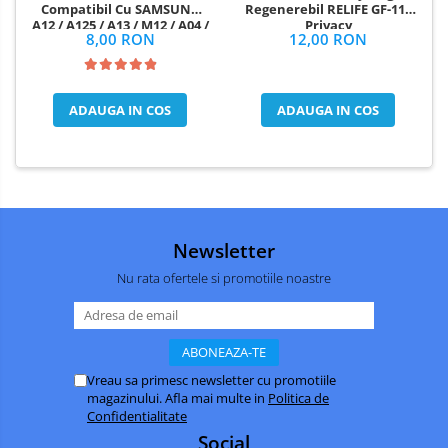
Regenerebil RELIFE GF-11 -
Compatibil Cu SAMSUNG
Privacy
A12 / A125 / A13 / M12 / A04 /
12,00 RON
8,00 RON
A04S / A326 - cu marginea
NEAGRA
ADAUGA IN COS
ADAUGA IN COS
Newsletter
Nu rata ofertele si promotiile noastre
Vreau sa primesc newsletter cu promotiile
magazinului. Afla mai multe in
Politica de
Confidentialitate
Social