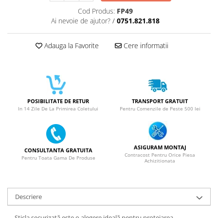
ACUMULATORI NOKIA COMPATIBILI
Cod Produs:
FP49
Acumulatori Pentru Samsung
Ai nevoie de ajutor?
/
0751.821.818
ACUMULATORI SAMSUNG
COMPATIBIL
Adauga la Favorite
Cere informatii
ACUMULATORI SAMSUNG SERVICE
PACK
Acumulatori Pentru VIVO
ACUMULATORI VIVO COMPATIBILI
POSIBILITATE DE RETUR
TRANSPORT GRATUIT
In 14 Zile De La Primirea Coletului
Pentru Comenzile de Peste 500 lei
ASIGURAM MONTAJ
CONSULTANTA GRATUITA
Contracost Pentru Orice Piesa
Pentru Toata Gama De Produse
Achizitionata
Descriere
Sticla securizată este o alegere ideală pentru protejarea