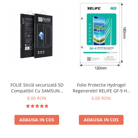
FOLIE Sticlă securizată 5D
Folie Protectie Hydrogel
Compatibil Cu SAMSUNG
Regenerebil RELIFE GF-9 HD
A12 / A125 / A13 / M12 / A04
TPU - Transparenta
8,00 RON
6,00 RON
/ A04S / A326 - cu marginea
NEAGRA
ADAUGA IN COS
ADAUGA IN COS