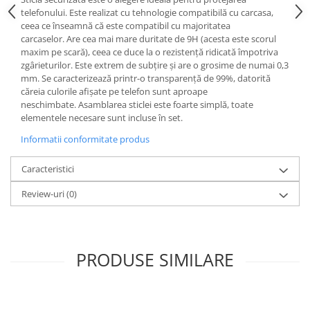
telefonului.
Este realizat cu tehnologie compatibilă cu carcasa,
ceea ce înseamnă că este compatibil cu majoritatea
carcaselor.
Are cea mai mare duritate de 9H (acesta este scorul
maxim pe scară), ceea ce duce la o rezistență ridicată împotriva
zgârieturilor.
Este extrem de subțire și are o grosime de numai 0,3
mm.
Se caracterizează printr-o transparență de 99%, datorită
căreia culorile afișate pe telefon sunt aproape
neschimbate.
Asamblarea sticlei este foarte simplă, toate
elementele necesare sunt incluse în set.
Informatii conformitate produs
Caracteristici
Review-uri
(0)
PRODUSE SIMILARE