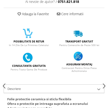
ACUMULATORI NOKIA COMPATIBILI
Ai nevoie de ajutor?
/
0751.821.818
Acumulatori Pentru Samsung
Adauga la Favorite
Cere informatii
ACUMULATORI SAMSUNG
COMPATIBIL
ACUMULATORI SAMSUNG SERVICE
PACK
Acumulatori Pentru VIVO
POSIBILITATE DE RETUR
TRANSPORT GRATUIT
ACUMULATORI VIVO COMPATIBILI
In 14 Zile De La Primirea Coletului
Pentru Comenzile de Peste 500 lei
ASIGURAM MONTAJ
CONSULTANTA GRATUITA
Contracost Pentru Orice Piesa
Pentru Toata Gama De Produse
Achizitionata
Descriere
Folie protectie ceramica si sticla flexibila
Ofera o protectie pe intreaga suprafata a ecranului