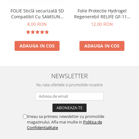
FOLIE Sticlă securizată 5D
Folie Protectie Hydrogel
Compatibil Cu SAMSUNG
Regenerebil RELIFE GF-11 -
R
A12 / A125 / A13 / M12 / A04
Privacy
8,00 RON
12,00 RON
/ A04S / A326 - cu marginea
NEAGRA
ADAUGA IN COS
ADAUGA IN COS
NEWSLETTER
Nu rata ofertele si promotiile noastre
Vreau sa primesc newsletter cu promotiile
magazinului. Afla mai multe in
Politica de
Confidentialitate