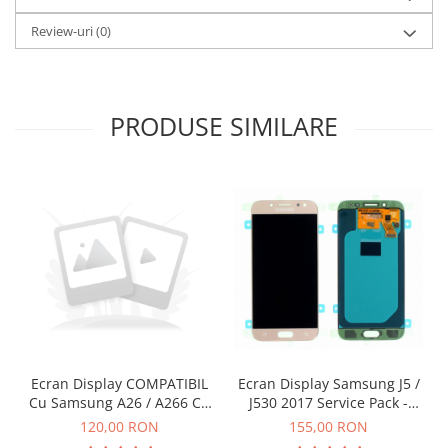
ECRANE LENOVO COMPATIBILE
Review-uri
(0)
Ecrane Pentru INFINIX
INFINIX COMPATIBILE
Alte Accesorii
PRODUSE SIMILARE
Boxe Portabile
Carduri de memorie
Curele ceasuri
PowerBank
Selfie Stick / Tripod
Stick-uri USB
SUPORT AUTO
Ecrane COMPATIBILE pentru
HUAWEI
Ecran Display Samsung J5 /
Ecran Display COMPATIBIL
HUAWEI COMPATIBILE
J530 2017 Service Pack -
Cu Samsung A26 / A266 Cu
GOLD
Rama - INCELL
HUAWEI SERVICE PACK
155,00 RON
120,00 RON