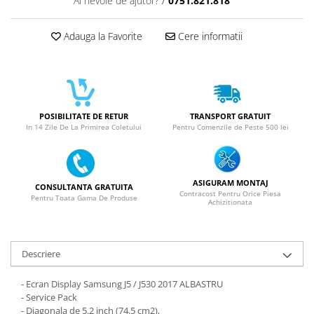
Ai nevoie de ajutor?
/
0751.821.818
SERIA X
Adauga la Favorite
Cere informatii
SERIA 11
SERIA 12
SERIA 13
SERIA 14
POSIBILITATE DE RETUR
TRANSPORT GRATUIT
SERIA 15
In 14 Zile De La Primirea Coletului
Pentru Comenzile de Peste 500 lei
SERIA 16
SERIA 17
ASIGURAM MONTAJ
CONSULTANTA GRATUITA
Ecrane Pentru MOTOROLA
Contracost Pentru Orice Piesa
Pentru Toata Gama De Produse
Achizitionata
MOTOROLA COMPATIBILE
MOTOROLA SERVICE PACK
Ecrane Pentru XIAOMI
Descriere
XIAOMI COMPATIBILE
- Ecran Display Samsung J5 / J530 2017 ALBASTRU
XIAOMI SERVICE PACK
- Service Pack
- Diagonala de 5.2 inch (74.5 cm2),