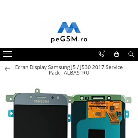
Toate Produsele
Ecrane Pentru SAMSUNG
Galaxy A
SAMSUNG COMPATIBILE
2
SAMSUNG SERVICE PACK
Ecran Display Samsung J5 / J530 2017 Service
Galaxy J
Pack - ALBASTRU
Galaxy J COMPATIBIL
Galaxy J SERVICE PACK
Galaxy M
GALAXY M COMPATIBILE
GALAXY M SERVICE PACK
Galaxy N
Galaxy N COMPATIBILE
Galaxy N SERVICE PACK