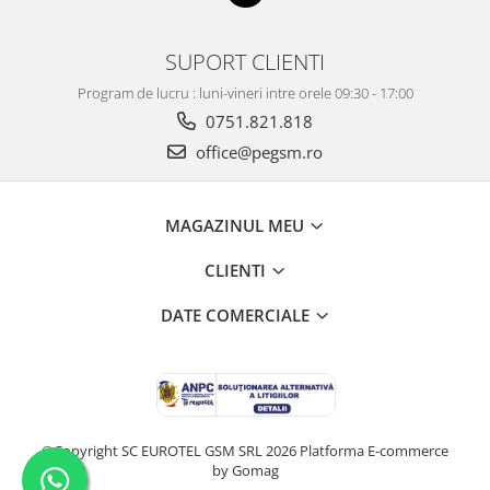
BP4K / Redmi Note 12 Pro 5G / Poco
x5 Pro 5G / Poco F5 5G
Acumulatori Pentru OPPO
SUPORT CLIENTI
ACUMULATORI OPPO COMPATIBILI
Program de lucru : luni-vineri intre orele 09:30 - 17:00
Acumulatori pentru Huawei
0751.821.818
office@pegsm.ro
ACUMULATORI HUAWEI
COMPATIBILI
ACUMULATORI HUAWEI SERVICE
PACK
MAGAZINUL MEU
Acumulatori Pentru Iphone
CLIENTI
ACUMULATORI IPHONE
COMPATIBILI
DATE COMERCIALE
ACUMULATORI IPHONE SERVICE
PACK
Acumulatori Pentru Nokia
ACUMULATORI NOKIA COMPATIBILI
Acumulatori Pentru Samsung
©Copyright SC EUROTEL GSM SRL 2026
Platforma E-commerce
by Gomag
ACUMULATORI SAMSUNG