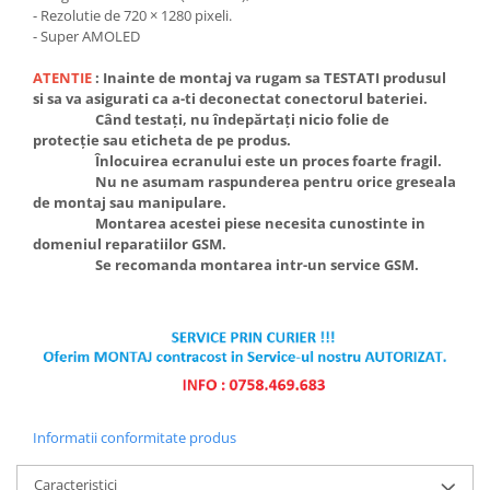
Ecrane Pentru NOKIA
- Rezolutie de 720 × 1280 pixeli.
NOKIA COMPATIBILE
- Super AMOLED
Ecrane Pentru VIVO
ATENTIE
: Inainte de montaj va rugam sa TESTATI produsul
VIVO COMPATIBILE
si sa va asigurati ca a-ti deconectat conectorul bateriei.
Când testați, nu îndepărtați nicio folie de
Ecrane Pentru OPPO
protecție sau eticheta de pe produs.
OPPO COMPATIBILE
Înlocuirea ecranului este un proces foarte fragil.
Nu ne asumam raspunderea pentru orice greseala
OPPO SERVICE PACK
de montaj sau manipulare.
Ecrane Pentru REALME
Montarea acestei piese necesita cunostinte in
domeniul reparatiilor GSM.
REALME COMPATIBILE
Se recomanda montarea intr-un service GSM.
REALME SERVICE PACK
Ecrane pentru LG
LG COMPATIBILE
Ecrane Pentru DOOGEE
DOOGEE COMPATIBILE
Informatii conformitate produs
DOOGEE SERVICE PACK
Ecrane Pentru LENOVO
Caracteristici