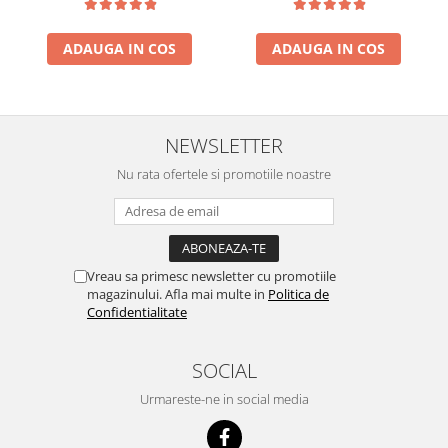
ACUMULATORI
Acumulatori Pentru Motorola
ADAUGA IN COS
ADAUGA IN COS
ACUMULATORI MOTOROLA
COMPATIBILI
ACUMULATORI MOTOROLA SERVICE
PACK
NEWSLETTER
Acumulatori Pentru Xiaomi
Nu rata ofertele si promotiile noastre
ACUMULATORI XIAOMI COMPATIBIL
ACUMULATORI XIAOMI SERVICE
PACK
BM52 / Xiaomi Mi Note 10 / Mi Note
Vreau sa primesc newsletter cu promotiile
10 Lite / Mi Note 10 Pro
magazinului. Afla mai multe in
Politica de
BM58 / Xiaomi 11T Pro
Confidentialitate
BM59 / XIAOMI 11T 5G
BN57 / Xiaomi Poco X3 NFC / Poco
SOCIAL
X3 Pro
Urmareste-ne in social media
BN59 / Redmi Note 10 / Note 10s
BN5D / Note 11 4G / 11S 4G / 12S