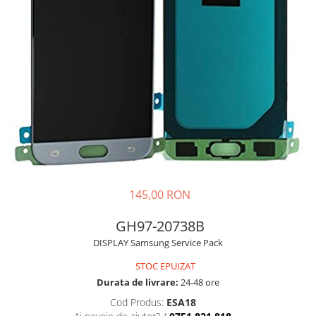
Galaxy S
SAMSUNG S SERVICE PACK
SAMSUNG S COMPATIBILE
S20 FE 4G / G780
S20 FE 5G / G781
FLIP
FLIP SERVICE PACK
FOLD
FOLD SERVICE PACK
GALAXY TAB
145,00 RON
GALAXY TAB COMPATIBILE
GH97-20738B
Ecrane Pentru IPHONE
DISPLAY Samsung Service Pack
SERIA 5
STOC EPUIZAT
SERIA 6
Durata de livrare:
24-48 ore
SERIA 7
Cod Produs:
ESA18
SERIA 8