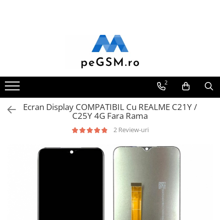
Toate Produsele
Ecrane Pentru SAMSUNG
Galaxy A
SAMSUNG COMPATIBILE
2
SAMSUNG SERVICE PACK
Ecran Display COMPATIBIL Cu REALME C21Y /
Galaxy J
C25Y 4G Fara Rama
Galaxy J COMPATIBIL
2 Review-uri
Galaxy J SERVICE PACK
Galaxy M
GALAXY M COMPATIBILE
GALAXY M SERVICE PACK
Galaxy N
Galaxy N COMPATIBILE
Galaxy N SERVICE PACK