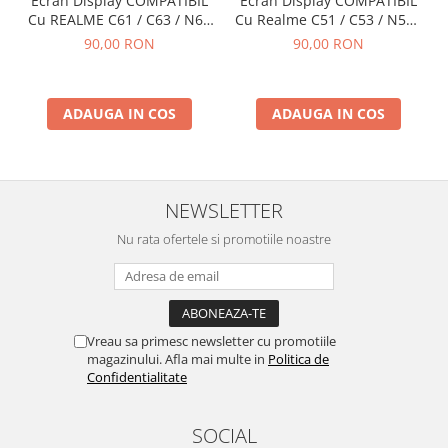
Ecran Display COMPATIBIL
Ecran Display COMPATIBIL
ACUMULATORI
Cu REALME C61 / C63 / N63
Cu Realme C51 / C53 / N53 /
Acumulatori Pentru Motorola
/ Note 60 / Note 60x - Fara
Note 50 - Fara Rama
90,00 RON
90,00 RON
Rama
ACUMULATORI MOTOROLA
COMPATIBILI
ACUMULATORI MOTOROLA SERVICE
ADAUGA IN COS
ADAUGA IN COS
PACK
Acumulatori Pentru Xiaomi
ACUMULATORI XIAOMI COMPATIBIL
NEWSLETTER
ACUMULATORI XIAOMI SERVICE
PACK
Nu rata ofertele si promotiile noastre
BM52 / Xiaomi Mi Note 10 / Mi Note
10 Lite / Mi Note 10 Pro
BM58 / Xiaomi 11T Pro
BM59 / XIAOMI 11T 5G
Vreau sa primesc newsletter cu promotiile
BN57 / Xiaomi Poco X3 NFC / Poco
magazinului. Afla mai multe in
Politica de
X3 Pro
Confidentialitate
BN59 / Redmi Note 10 / Note 10s
BN5D / Note 11 4G / 11S 4G / 12S
SOCIAL