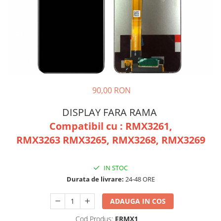
Galaxy S
SAMSUNG S SERVICE PACK
SAMSUNG S COMPATIBILE
S20 FE 4G / G780
S20 FE 5G / G781
FLIP
90,00 RON
FLIP SERVICE PACK
FOLD
DISPLAY FARA RAMA
FOLD SERVICE PACK
Compatibil cu : RMX3261,
GALAXY TAB
RMX3263 RMX3265, RMX3268, RMX3269
GALAXY TAB COMPATIBILE
Ecrane Pentru IPHONE
IN STOC
SERIA 5
Durata de livrare:
24-48 ORE
SERIA 6
ADAUGA IN COS
SERIA 7
SERIA 8
Cod Produs:
ERMX1