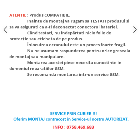
Ecrane Pentru NOKIA
NOKIA COMPATIBILE
ATENTIE
:
Produs COMPATIBIL.
Ecrane Pentru VIVO
Inainte de montaj va rugam sa TESTATI produsul si
VIVO COMPATIBILE
sa va asigurati ca a-ti deconectat conectorul bateriei.
Când testați, nu îndepărtați nicio folie de
Ecrane Pentru OPPO
protecție sau eticheta de pe produs.
OPPO COMPATIBILE
Înlocuirea ecranului este un proces foarte fragil.
Nu ne asumam raspunderea pentru orice greseala
OPPO SERVICE PACK
de montaj sau manipulare.
Montarea acestei piese necesita cunostinte in
Ecrane Pentru REALME
domeniul reparatiilor GSM.
REALME COMPATIBILE
Se recomanda montarea intr-un service GSM.
REALME SERVICE PACK
Ecrane pentru LG
LG COMPATIBILE
Ecrane Pentru DOOGEE
DOOGEE COMPATIBILE
DOOGEE SERVICE PACK
Ecrane Pentru LENOVO