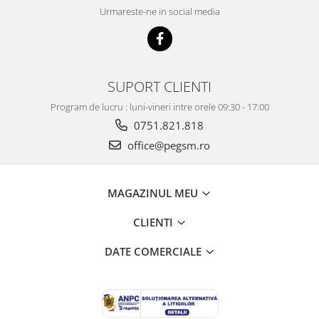
BP4K / Redmi Note 12 Pro 5G / Poco
Urmareste-ne in social media
x5 Pro 5G / Poco F5 5G
Acumulatori Pentru OPPO
ACUMULATORI OPPO COMPATIBILI
Acumulatori pentru Huawei
SUPORT CLIENTI
ACUMULATORI HUAWEI
Program de lucru : luni-vineri intre orele 09:30 - 17:00
COMPATIBILI
0751.821.818
ACUMULATORI HUAWEI SERVICE
office@pegsm.ro
PACK
Acumulatori Pentru Iphone
ACUMULATORI IPHONE
MAGAZINUL MEU
COMPATIBILI
ACUMULATORI IPHONE SERVICE
CLIENTI
PACK
DATE COMERCIALE
Acumulatori Pentru Nokia
ACUMULATORI NOKIA COMPATIBILI
Acumulatori Pentru Samsung
ACUMULATORI SAMSUNG