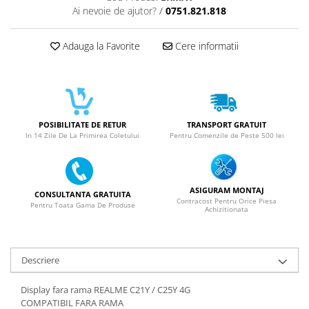
Ai nevoie de ajutor?
/
0751.821.818
SERIA X
SERIA 11
Adauga la Favorite
Cere informatii
SERIA 12
SERIA 13
SERIA 14
SERIA 15
POSIBILITATE DE RETUR
TRANSPORT GRATUIT
In 14 Zile De La Primirea Coletului
Pentru Comenzile de Peste 500 lei
SERIA 16
SERIA 17
Ecrane Pentru MOTOROLA
ASIGURAM MONTAJ
CONSULTANTA GRATUITA
Contracost Pentru Orice Piesa
Pentru Toata Gama De Produse
MOTOROLA COMPATIBILE
Achizitionata
MOTOROLA SERVICE PACK
Ecrane Pentru XIAOMI
Descriere
XIAOMI COMPATIBILE
XIAOMI SERVICE PACK
Display fara rama REALME C21Y / C25Y 4G
COMPATIBIL FARA RAMA