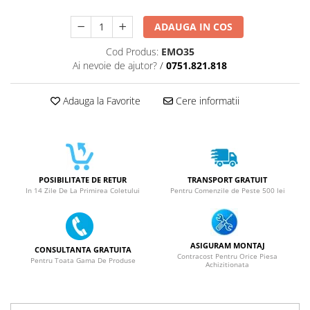
ACUMULATORI NOKIA COMPATIBILI
Acumulatori Pentru Samsung
ADAUGA IN COS
ACUMULATORI SAMSUNG
Cod Produs:
EMO35
COMPATIBIL
Ai nevoie de ajutor?
/
0751.821.818
ACUMULATORI SAMSUNG SERVICE
PACK
Adauga la Favorite
Cere informatii
Acumulatori Pentru VIVO
ACUMULATORI VIVO COMPATIBILI
POSIBILITATE DE RETUR
TRANSPORT GRATUIT
In 14 Zile De La Primirea Coletului
Pentru Comenzile de Peste 500 lei
ASIGURAM MONTAJ
CONSULTANTA GRATUITA
Contracost Pentru Orice Piesa
Pentru Toata Gama De Produse
Achizitionata