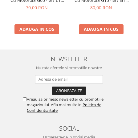
Cu Motorola G05 4G / E15
Cu Motorola G15 4G / G15
Fara Rama
POWER 2024 Fara Rama
70,00 RON
80,00 RON
ADAUGA IN COS
ADAUGA IN COS
NEWSLETTER
Nu rata ofertele si promotiile noastre
Vreau sa primesc newsletter cu promotiile
magazinului. Afla mai multe in
Politica de
Confidentialitate
SOCIAL
Urmareste-ne in social media