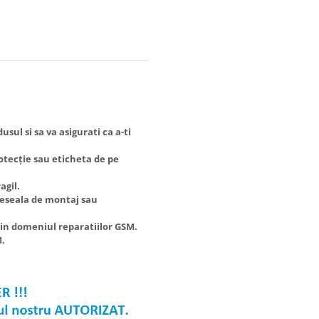
ul si sa va asigurati ca a-ti
ecție sau eticheta de pe
gil.
eala de montaj sau
domeniul reparatiilor GSM.
.