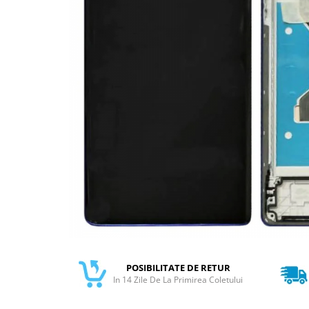
Galaxy S
SAMSUNG S SERVICE PACK
SAMSUNG S COMPATIBILE
FLIP
FLIP SERVICE PACK
FOLD
FOLD SERVICE PACK
GALAXY TAB
GALAXY TAB COMPATIBILE
Ecrane Pentru IPHONE
SERIA 5
SERIA 6
SERIA 7
POSIBILITATE DE RETUR
SERIA 8
In 14 Zile De La Primirea Coletului
SERIA X