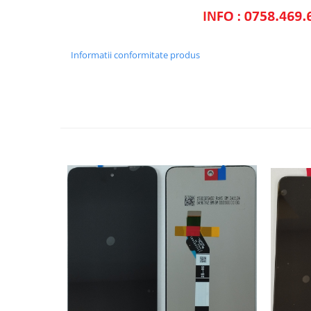
Ecrane Pentru VIVO
VIVO COMPATIBILE
Ecrane Pentru OPPO
Informatii conformitate produs
OPPO COMPATIBILE
OPPO SERVICE PACK
Ecrane Pentru REALME
REALME COMPATIBILE
REALME SERVICE PACK
Ecrane pentru LG
LG COMPATIBILE
Ecrane Pentru DOOGEE
DOOGEE COMPATIBILE
DOOGEE SERVICE PACK
Ecrane Pentru LENOVO
ECRANE LENOVO COMPATIBILE
Ecrane Pentru INFINIX