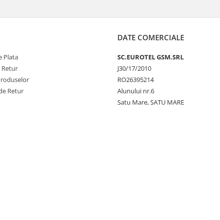
DATE COMERCIALE
 Plata
SC.EUROTEL GSM.SRL
e Retur
J30/17/2010
Produselor
RO26395214
de Retur
Alunului nr.6
Satu Mare, SATU MARE