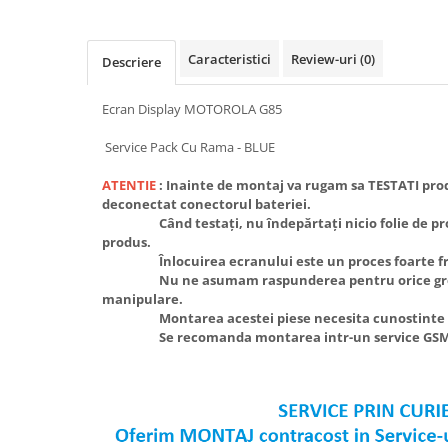
SERIA 11
SERIA 12
Caracteristici
Review-uri
(0)
Descriere
SERIA 13
SERIA 14
Ecran Display MOTOROLA G85
SERIA 15
Service Pack Cu Rama - BLUE
SERIA 16
ATENTIE
: Inainte de montaj va rugam sa TESTATI produs
SERIA 17
deconectat conectorul bateriei.
Ecrane Pentru MOTOROLA
Când testați, nu îndepărtați nicio folie de prot
produs.
MOTOROLA COMPATIBILE
Înlocuirea ecranului este un proces foarte fra
MOTOROLA SERVICE PACK
Nu ne asumam raspunderea pentru orice gres
manipulare.
Ecrane Pentru XIAOMI
Montarea acestei piese necesita cunostinte in 
XIAOMI COMPATIBILE
Se recomanda montarea intr-un service GSM
XIAOMI SERVICE PACK
Ecrane Pentru NOKIA
NOKIA COMPATIBILE