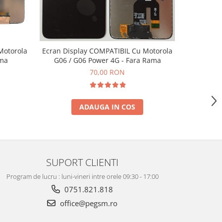
Motorola
Ecran Display COMPATIBIL Cu Motorola
Ecran Di
ama
G06 / G06 Power 4G - Fara Rama
G04 / G24 
70,00 RON
ADAUGA IN COS
SUPORT CLIENTI
Program de lucru : luni-vineri intre orele 09:30 - 17:00
0751.821.818
office@pegsm.ro