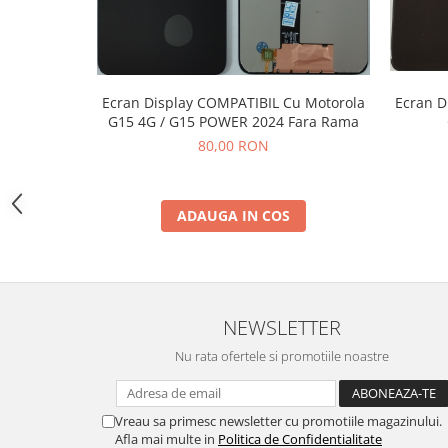
INFINIX COMPATIBILE
Alte Accesorii
Boxe Portabile
Ecran Display COMPATIBIL Cu Motorola
Ecran D
Carduri de memorie
G15 4G / G15 POWER 2024 Fara Rama
Curele ceasuri
80,00 RON
PowerBank
Selfie Stick / Tripod
ADAUGA IN COS
Stick-uri USB
SUPORT AUTO
Ecrane COMPATIBILE pentru
HUAWEI
NEWSLETTER
HUAWEI COMPATIBILE
Nu rata ofertele si promotiile noastre
HUAWEI SERVICE PACK
ACUMULATORI
Vreau sa primesc newsletter cu promotiile magazinului.
Acumulatori Pentru Motorola
Afla mai multe in
Politica de Confidentialitate