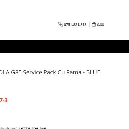
0751.821.818
0,00
LA G85 Service Pack Cu Rama - BLUE
7-3
de ajutor?
/
0751.821.818