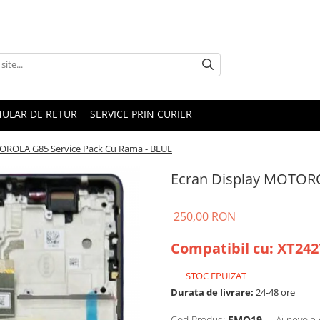
ULAR DE RETUR
SERVICE PRIN CURIER
OROLA G85 Service Pack Cu Rama - BLUE
Ecran Display MOTORO
250,00 RON
Compatibil cu: XT242
STOC EPUIZAT
Durata de livrare:
24-48 ore
Cod Produs:
EMO19
Ai nevoie 