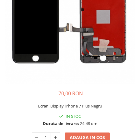
Galaxy S
SAMSUNG S SERVICE PACK
SAMSUNG S COMPATIBILE
S20 FE 4G / G780
S20 FE 5G / G781
FLIP
FLIP SERVICE PACK
FOLD
FOLD SERVICE PACK
GALAXY TAB
GALAXY TAB COMPATIBILE
70,00 RON
Ecrane Pentru IPHONE
Ecran Display iPhone 7 Plus Negru
SERIA 5
IN STOC
SERIA 6
Durata de livrare:
24-48 ore
SERIA 7
ADAUGA IN COS
SERIA 8