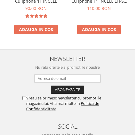
Cu Iphone 11 INCELL
Cu Iphone 11 INCELL LTPS -
ACUMULATORI
ZY
90,00 RON
110,00 RON
Acumulatori Pentru Motorola
ACUMULATORI MOTOROLA
COMPATIBILI
ADAUGA IN COS
ADAUGA IN COS
ACUMULATORI MOTOROLA SERVICE
PACK
Acumulatori Pentru Xiaomi
ACUMULATORI XIAOMI COMPATIBIL
NEWSLETTER
ACUMULATORI XIAOMI SERVICE
Nu rata ofertele si promotiile noastre
PACK
BM52 / Xiaomi Mi Note 10 / Mi Note
10 Lite / Mi Note 10 Pro
BM58 / Xiaomi 11T Pro
Vreau sa primesc newsletter cu promotiile
BM59 / XIAOMI 11T 5G
magazinului. Afla mai multe in
Politica de
BN57 / Xiaomi Poco X3 NFC / Poco
Confidentialitate
X3 Pro
BN59 / Redmi Note 10 / Note 10s
SOCIAL
BN5D / Note 11 4G / 11S 4G / 12S