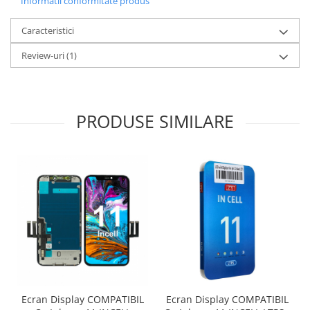
Informatii conformitate produs
ECRANE LENOVO COMPATIBILE
Caracteristici
Ecrane Pentru INFINIX
INFINIX COMPATIBILE
Review-uri
(1)
Alte Accesorii
Boxe Portabile
Carduri de memorie
PRODUSE SIMILARE
Curele ceasuri
PowerBank
Selfie Stick / Tripod
Stick-uri USB
SUPORT AUTO
Ecrane COMPATIBILE pentru
HUAWEI
HUAWEI COMPATIBILE
HUAWEI SERVICE PACK
Ecran Display COMPATIBIL
Ecran Display COMPATIBIL