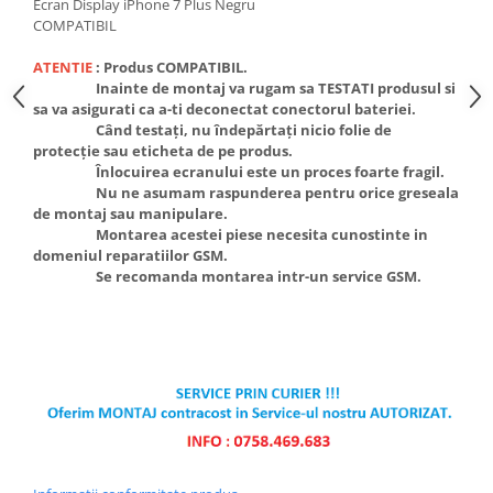
Ecrane Pentru NOKIA
Ecran Display iPhone 7 Plus Negru
COMPATIBIL
NOKIA COMPATIBILE
Ecrane Pentru VIVO
ATENTIE
:
Produs COMPATIBIL.
Inainte de montaj va rugam sa TESTATI produsul si
VIVO COMPATIBILE
sa va asigurati ca a-ti deconectat conectorul bateriei.
Ecrane Pentru OPPO
Când testați, nu îndepărtați nicio folie de
protecție sau eticheta de pe produs.
OPPO COMPATIBILE
Înlocuirea ecranului este un proces foarte fragil.
OPPO SERVICE PACK
Nu ne asumam raspunderea pentru orice greseala
de montaj sau manipulare.
Ecrane Pentru REALME
Montarea acestei piese necesita cunostinte in
REALME COMPATIBILE
domeniul reparatiilor GSM.
Se recomanda montarea intr-un service GSM.
REALME SERVICE PACK
Ecrane pentru LG
LG COMPATIBILE
Ecrane Pentru DOOGEE
DOOGEE COMPATIBILE
DOOGEE SERVICE PACK
Ecrane Pentru LENOVO