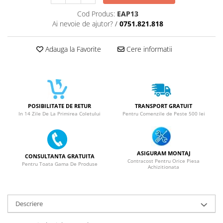
SERIA X
Cod Produs:
EAP13
Ai nevoie de ajutor?
/
0751.821.818
SERIA 11
SERIA 12
Adauga la Favorite
Cere informatii
SERIA 13
SERIA 14
SERIA 15
SERIA 16
POSIBILITATE DE RETUR
TRANSPORT GRATUIT
In 14 Zile De La Primirea Coletului
Pentru Comenzile de Peste 500 lei
SERIA 17
Ecrane Pentru MOTOROLA
MOTOROLA COMPATIBILE
ASIGURAM MONTAJ
CONSULTANTA GRATUITA
Contracost Pentru Orice Piesa
MOTOROLA SERVICE PACK
Pentru Toata Gama De Produse
Achizitionata
Ecrane Pentru XIAOMI
XIAOMI COMPATIBILE
Descriere
XIAOMI SERVICE PACK