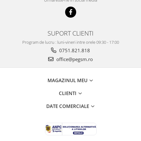
Urmareste-ne in social media
BP4K / Redmi Note 12 Pro 5G / Poco
x5 Pro 5G / Poco F5 5G
Acumulatori Pentru OPPO
ACUMULATORI OPPO COMPATIBILI
SUPORT CLIENTI
Acumulatori pentru Huawei
Program de lucru : luni-vineri intre orele 09:30 - 17:00
ACUMULATORI HUAWEI
COMPATIBILI
0751.821.818
ACUMULATORI HUAWEI SERVICE
office@pegsm.ro
PACK
Acumulatori Pentru Iphone
MAGAZINUL MEU
ACUMULATORI IPHONE
COMPATIBILI
CLIENTI
ACUMULATORI IPHONE SERVICE
PACK
DATE COMERCIALE
Acumulatori Pentru Nokia
ACUMULATORI NOKIA COMPATIBILI
Acumulatori Pentru Samsung
ACUMULATORI SAMSUNG