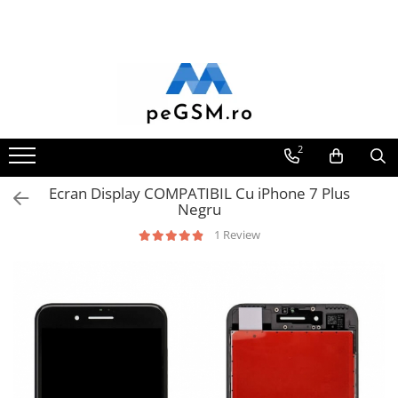
Toate Produsele
Ecrane Pentru SAMSUNG
Galaxy A
SAMSUNG COMPATIBILE
2
SAMSUNG SERVICE PACK
Ecran Display COMPATIBIL Cu iPhone 7 Plus
Galaxy J
Negru
Galaxy J COMPATIBIL
1 Review
Galaxy J SERVICE PACK
Galaxy M
GALAXY M COMPATIBILE
GALAXY M SERVICE PACK
Galaxy N
Galaxy N COMPATIBILE
Galaxy N SERVICE PACK