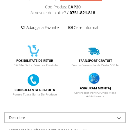
ACUMULATORI NOKIA COMPATIBILI
Cod Produs:
EAP20
Acumulatori Pentru Samsung
Ai nevoie de ajutor?
/
0751.821.818
ACUMULATORI SAMSUNG
COMPATIBIL
Adauga la Favorite
Cere informatii
ACUMULATORI SAMSUNG SERVICE
PACK
Acumulatori Pentru VIVO
ACUMULATORI VIVO COMPATIBILI
POSIBILITATE DE RETUR
TRANSPORT GRATUIT
In 14 Zile De La Primirea Coletului
Pentru Comenzile de Peste 500 lei
ASIGURAM MONTAJ
CONSULTANTA GRATUITA
Contracost Pentru Orice Piesa
Pentru Toata Gama De Produse
Achizitionata
Descriere