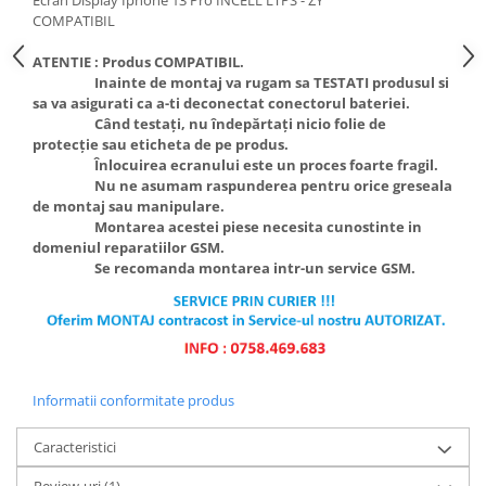
Ecran Display Iphone 13 Pro INCELL LTPS - ZY
COMPATIBIL
ATENTIE :
Produs COMPATIBIL.
Inainte de montaj va rugam sa TESTATI produsul si
sa va asigurati ca a-ti deconectat conectorul bateriei.
Când testați, nu îndepărtați nicio folie de
protecție sau eticheta de pe produs.
Înlocuirea ecranului este un proces foarte fragil.
Nu ne asumam raspunderea pentru orice greseala
de montaj sau manipulare.
Montarea acestei piese necesita cunostinte in
domeniul reparatiilor GSM.
Se recomanda montarea intr-un service GSM.
Informatii conformitate produs
Caracteristici
Review-uri
(1)