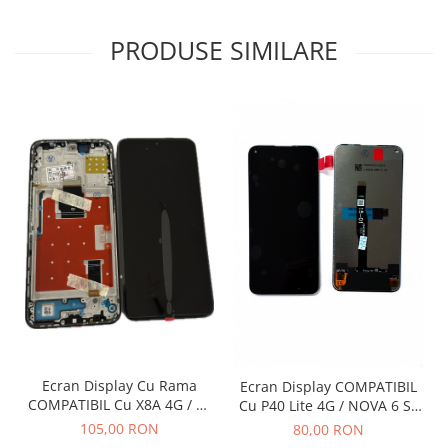
PRODUSE SIMILARE
Ecran Display Cu Rama
Ecran Display COMPATIBIL
COMPATIBIL Cu X8A 4G / 90
Cu P40 Lite 4G / NOVA 6 SE
LITE 5G - Negru
Fara Rama - NEGRU
105,00 RON
80,00 RON