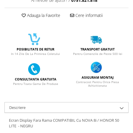
Ai nevoie de ajutor?
/
0751.821.818
ACUMULATORI NOKIA COMPATIBILI
Acumulatori Pentru Samsung
Adauga la Favorite
Cere informatii
ACUMULATORI SAMSUNG
COMPATIBIL
ACUMULATORI SAMSUNG SERVICE
PACK
Acumulatori Pentru VIVO
POSIBILITATE DE RETUR
TRANSPORT GRATUIT
In 14 Zile De La Primirea Coletului
Pentru Comenzile de Peste 500 lei
ACUMULATORI VIVO COMPATIBILI
ASIGURAM MONTAJ
CONSULTANTA GRATUITA
Contracost Pentru Orice Piesa
Pentru Toata Gama De Produse
Achizitionata
Descriere
Ecran Display Fara Rama COMPATIBIL Cu NOVA 8i / HONOR 50
LITE - NEGRU