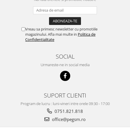
PACK
Acumulatori Pentru VIVO
ACUMULATORI VIVO COMPATIBILI
Cabluri de Date si Casti
Vreau sa primesc newsletter cu promotiile
Cablu IPHONE
magazinului. Afla mai multe in
Politica de
Confidentialitate
Cablu Micro-USB
Cablu TIP-C
SOCIAL
Casti Handsfree
Urmareste-ne in social media
Folii de Protectie
Folii COMPATIBILE Pentru Huawei
Folii iphone
SUPORT CLIENTI
Folii Oppo
Program de lucru : luni-vineri intre orele 09:30 - 17:00
Folii pentru MOTOROLA
0751.821.818
FOLII PENTRU SPATELE
office@pegsm.ro
TELEFONULUI
Folii Realme