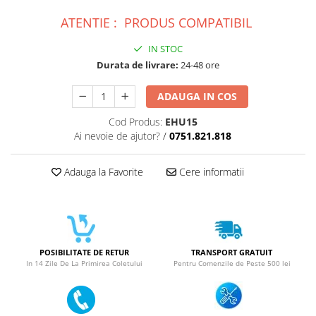
SERIA 11
ATENTIE : PRODUS COMPATIBIL
SERIA 12
SERIA 13
IN STOC
Durata de livrare:
24-48 ore
SERIA 14
SERIA 15
ADAUGA IN COS
SERIA 16
Cod Produs:
EHU15
SERIA 17
Ai nevoie de ajutor?
/
0751.821.818
Ecrane Pentru MOTOROLA
Adauga la Favorite
Cere informatii
MOTOROLA COMPATIBILE
MOTOROLA SERVICE PACK
Ecrane Pentru XIAOMI
XIAOMI COMPATIBILE
POSIBILITATE DE RETUR
TRANSPORT GRATUIT
XIAOMI SERVICE PACK
In 14 Zile De La Primirea Coletului
Pentru Comenzile de Peste 500 lei
Ecrane Pentru NOKIA
NOKIA COMPATIBILE