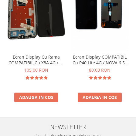
ACUMULATORI OPPO COMPATIBILI
Acumulatori pentru Huawei
ACUMULATORI HUAWEI
COMPATIBILI
ACUMULATORI HUAWEI SERVICE
PACK
Acumulatori Pentru Iphone
Ecran Display Cu Rama
Ecran Display COMPATIBIL
COMPATIBIL Cu X8A 4G / 90
Cu P40 Lite 4G / NOVA 6 SE
ACUMULATORI IPHONE
LITE 5G - Negru
Fara Rama - NEGRU
COMPATIBILI
105,00 RON
80,00 RON
ACUMULATORI IPHONE SERVICE
PACK
Acumulatori Pentru Nokia
ADAUGA IN COS
ADAUGA IN COS
ACUMULATORI NOKIA COMPATIBILI
Acumulatori Pentru Samsung
ACUMULATORI SAMSUNG
COMPATIBIL
NEWSLETTER
ACUMULATORI SAMSUNG SERVICE
Nu rata ofertele si promotiile noastre