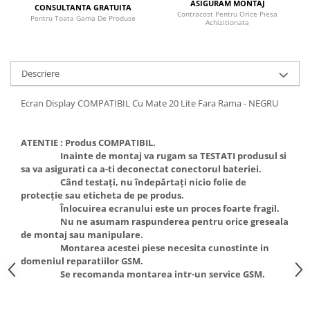
Ecrane Pentru VIVO
ASIGURAM MONTAJ
CONSULTANTA GRATUITA
Contracost Pentru Orice Piesa
Pentru Toata Gama De Produse
VIVO COMPATIBILE
Achizitionata
Ecrane Pentru OPPO
OPPO COMPATIBILE
Descriere
OPPO SERVICE PACK
Ecran Display COMPATIBIL Cu Mate 20 Lite Fara Rama - NEGRU
Ecrane Pentru REALME
REALME COMPATIBILE
ATENTIE :
Produs COMPATIBIL.
REALME SERVICE PACK
Inainte de montaj va rugam sa TESTATI produsul si
Ecrane pentru LG
sa va asigurati ca a-ti deconectat conectorul bateriei.
Când testați, nu îndepărtați nicio folie de
LG COMPATIBILE
protecție sau eticheta de pe produs.
Ecrane Pentru DOOGEE
Înlocuirea ecranului este un proces foarte fragil.
Nu ne asumam raspunderea pentru orice greseala
DOOGEE COMPATIBILE
de montaj sau manipulare.
DOOGEE SERVICE PACK
Montarea acestei piese necesita cunostinte in
domeniul reparatiilor GSM.
Ecrane Pentru LENOVO
Se recomanda montarea intr-un service GSM.
ECRANE LENOVO COMPATIBILE
Ecrane Pentru INFINIX