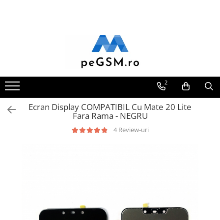
Toate Produsele
Ecrane Pentru SAMSUNG
Galaxy A
SAMSUNG COMPATIBILE
2
SAMSUNG SERVICE PACK
Ecran Display COMPATIBIL Cu Mate 20 Lite
Galaxy J
Fara Rama - NEGRU
Galaxy J COMPATIBIL
4 Review-uri
Galaxy J SERVICE PACK
Galaxy M
GALAXY M COMPATIBILE
GALAXY M SERVICE PACK
Galaxy N
Galaxy N COMPATIBILE
Galaxy N SERVICE PACK