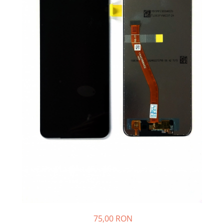
Galaxy S
SAMSUNG S SERVICE PACK
SAMSUNG S COMPATIBILE
FLIP
FLIP SERVICE PACK
FOLD
FOLD SERVICE PACK
GALAXY TAB
GALAXY TAB COMPATIBILE
Ecrane Pentru IPHONE
SERIA 5
SERIA 6
SERIA 7
SERIA 8
SERIA X
75,00 RON