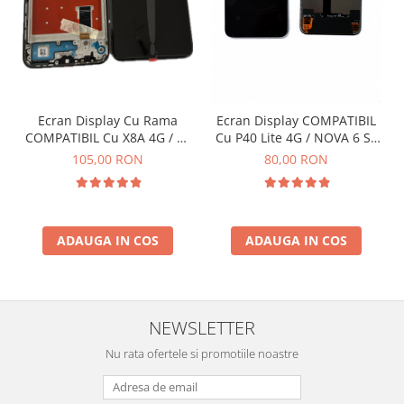
Ecran Display Cu Rama
Ecran Display COMPATIBIL
COMPATIBIL Cu X8A 4G / 90
Cu P40 Lite 4G / NOVA 6 SE
LITE 5G - Negru
Fara Rama - NEGRU
105,00 RON
80,00 RON
ADAUGA IN COS
ADAUGA IN COS
NEWSLETTER
Nu rata ofertele si promotiile noastre