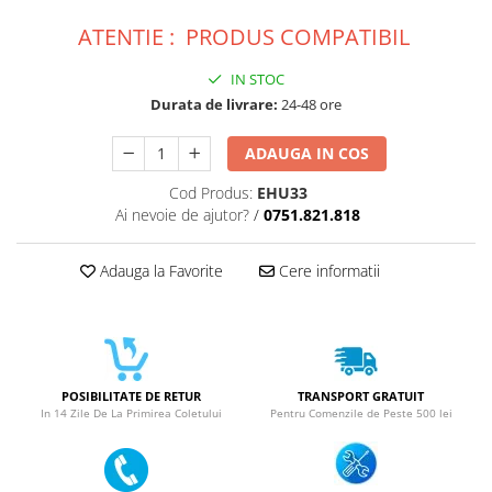
ACUMULATORI NOKIA COMPATIBILI
Acumulatori Pentru Samsung
ATENTIE : PRODUS COMPATIBIL
ACUMULATORI SAMSUNG
IN STOC
COMPATIBIL
Durata de livrare:
24-48 ore
ACUMULATORI SAMSUNG SERVICE
PACK
ADAUGA IN COS
Acumulatori Pentru VIVO
Cod Produs:
EHU33
ACUMULATORI VIVO COMPATIBILI
Ai nevoie de ajutor?
/
0751.821.818
Adauga la Favorite
Cere informatii
POSIBILITATE DE RETUR
TRANSPORT GRATUIT
In 14 Zile De La Primirea Coletului
Pentru Comenzile de Peste 500 lei