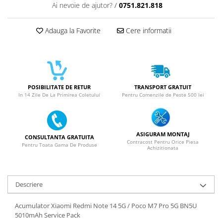
Ai nevoie de ajutor?
/
0751.821.818
SERIA X
SERIA 11
Adauga la Favorite
Cere informatii
SERIA 12
SERIA 13
SERIA 14
POSIBILITATE DE RETUR
TRANSPORT GRATUIT
SERIA 15
In 14 Zile De La Primirea Coletului
Pentru Comenzile de Peste 500 lei
SERIA 16
SERIA 17
ASIGURAM MONTAJ
Ecrane Pentru MOTOROLA
CONSULTANTA GRATUITA
Contracost Pentru Orice Piesa
Pentru Toata Gama De Produse
MOTOROLA COMPATIBILE
Achizitionata
MOTOROLA SERVICE PACK
Ecrane Pentru XIAOMI
Descriere
XIAOMI COMPATIBILE
Acumulator Xiaomi Redmi Note 14 5G / Poco M7 Pro 5G BN5U
XIAOMI SERVICE PACK
5010mAh Service Pack