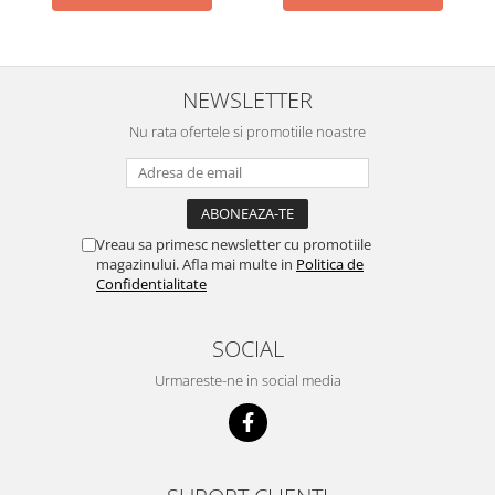
ACUMULATORI
Acumulatori Pentru Motorola
ACUMULATORI MOTOROLA
COMPATIBILI
NEWSLETTER
ACUMULATORI MOTOROLA SERVICE
Nu rata ofertele si promotiile noastre
PACK
Acumulatori Pentru Xiaomi
ACUMULATORI XIAOMI COMPATIBIL
ACUMULATORI XIAOMI SERVICE
Vreau sa primesc newsletter cu promotiile
PACK
magazinului. Afla mai multe in
Politica de
Confidentialitate
BM52 / Xiaomi Mi Note 10 / Mi Note
10 Lite / Mi Note 10 Pro
BM58 / Xiaomi 11T Pro
SOCIAL
BM59 / XIAOMI 11T 5G
Urmareste-ne in social media
BN57 / Xiaomi Poco X3 NFC / Poco
X3 Pro
BN59 / Redmi Note 10 / Note 10s
BN5D / Note 11 4G / 11S 4G / 12S