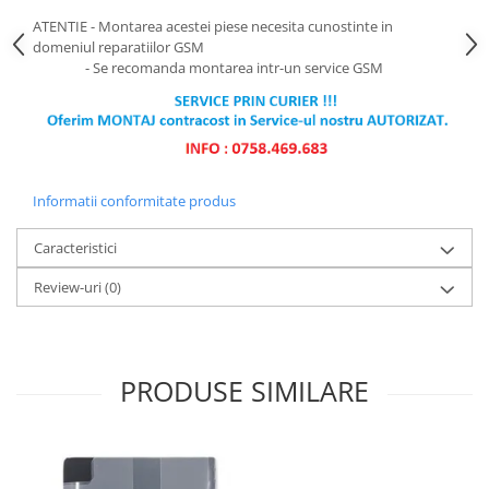
Ecrane Pentru NOKIA
ATENTIE - Montarea acestei piese necesita cunostinte in
NOKIA COMPATIBILE
domeniul reparatiilor GSM
Ecrane Pentru VIVO
- Se recomanda montarea intr-un service GSM
VIVO COMPATIBILE
Ecrane Pentru OPPO
OPPO COMPATIBILE
OPPO SERVICE PACK
Informatii conformitate produs
Ecrane Pentru REALME
Caracteristici
REALME COMPATIBILE
REALME SERVICE PACK
Review-uri
(0)
Ecrane pentru LG
LG COMPATIBILE
Ecrane Pentru DOOGEE
PRODUSE SIMILARE
DOOGEE COMPATIBILE
DOOGEE SERVICE PACK
Ecrane Pentru LENOVO