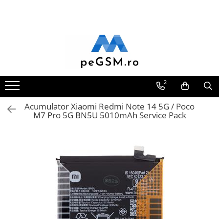
Toate Produsele
Ecrane Pentru SAMSUNG
Galaxy A
SAMSUNG COMPATIBILE
2
SAMSUNG SERVICE PACK
Acumulator Xiaomi Redmi Note 14 5G / Poco
Galaxy J
M7 Pro 5G BN5U 5010mAh Service Pack
Galaxy J COMPATIBIL
Galaxy J SERVICE PACK
Galaxy M
GALAXY M COMPATIBILE
GALAXY M SERVICE PACK
Galaxy N
Galaxy N COMPATIBILE
Galaxy N SERVICE PACK