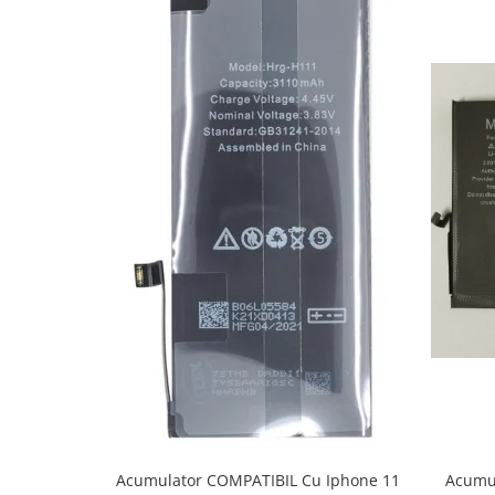
Ecrane Pentru VIVO
VIVO COMPATIBILE
Ecrane Pentru OPPO
OPPO COMPATIBILE
OPPO SERVICE PACK
Ecrane Pentru REALME
REALME COMPATIBILE
REALME SERVICE PACK
Ecrane pentru LG
LG COMPATIBILE
Ecrane Pentru DOOGEE
DOOGEE COMPATIBILE
DOOGEE SERVICE PACK
Ecrane Pentru LENOVO
ECRANE LENOVO COMPATIBILE
Acumul
Acumulator COMPATIBIL Cu Iphone 11
Ecrane Pentru INFINIX