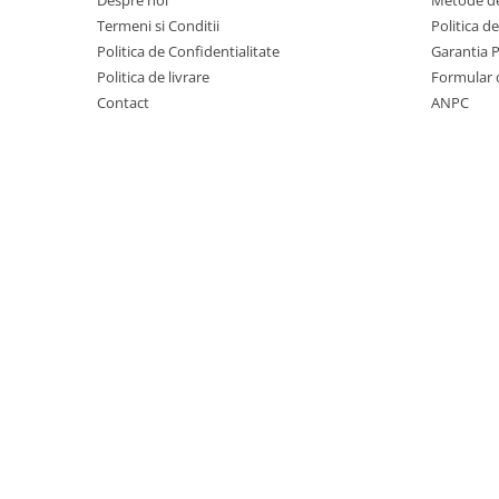
Despre noi
Metode de
ACUMULATORI MOTOROLA
Termeni si Conditii
Politica d
COMPATIBILI
Politica de Confidentialitate
Garantia 
ACUMULATORI MOTOROLA SERVICE
Politica de livrare
Formular 
PACK
Contact
ANPC
Acumulatori Pentru Xiaomi
ACUMULATORI XIAOMI COMPATIBIL
ACUMULATORI XIAOMI SERVICE
PACK
BM52 / Xiaomi Mi Note 10 / Mi Note
10 Lite / Mi Note 10 Pro
BM58 / Xiaomi 11T Pro
BM59 / XIAOMI 11T 5G
BN57 / Xiaomi Poco X3 NFC / Poco
X3 Pro
BN59 / Redmi Note 10 / Note 10s
BN5D / Note 11 4G / 11S 4G / 12S
BP4K / Redmi Note 12 Pro 5G / Poco
x5 Pro 5G / Poco F5 5G
Acumulatori Pentru OPPO