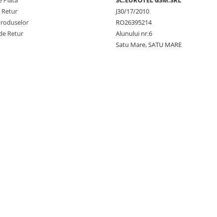
 Plata
SC.EUROTEL GSM.SRL
e Retur
J30/17/2010
Produselor
RO26395214
de Retur
Alunului nr.6
Satu Mare, SATU MARE