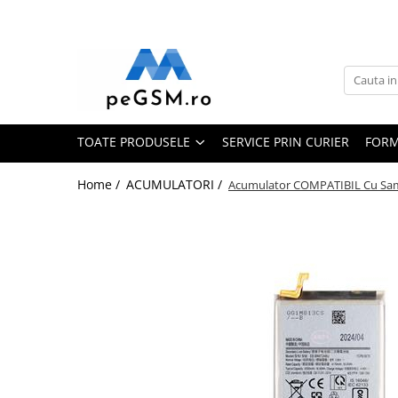
Toate Produsele
Ecrane Pentru SAMSUNG
Galaxy A
TOATE PRODUSELE
SERVICE PRIN CURIER
FORM
SAMSUNG COMPATIBILE
SAMSUNG SERVICE PACK
Home /
ACUMULATORI /
Acumulator COMPATIBIL Cu Sams
Galaxy J
Galaxy J COMPATIBIL
Galaxy J SERVICE PACK
Galaxy M
GALAXY M COMPATIBILE
GALAXY M SERVICE PACK
Galaxy N
Galaxy N COMPATIBILE
Galaxy N SERVICE PACK