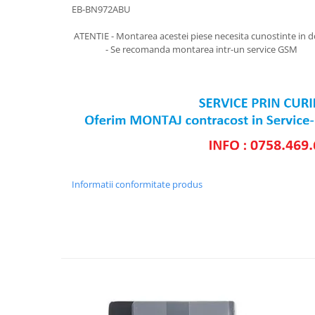
SERIA 11
EB-BN972ABU
SERIA 12
ATENTIE - Montarea acestei piese necesita cunostinte in 
SERIA 13
- Se recomanda montarea intr-un service GSM
SERIA 14
SERIA 15
SERIA 16
SERIA 17
Ecrane Pentru MOTOROLA
MOTOROLA COMPATIBILE
Informatii conformitate produs
MOTOROLA SERVICE PACK
Ecrane Pentru XIAOMI
XIAOMI COMPATIBILE
XIAOMI SERVICE PACK
Ecrane Pentru NOKIA
NOKIA COMPATIBILE