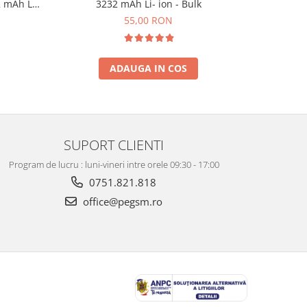
3232 mAh Li- ion - Bulk
 mAh Li-
COMPATIBI
55,00 RON
ADAUGA IN COS
SUPORT CLIENTI
Program de lucru : luni-vineri intre orele 09:30 - 17:00
0751.821.818
office@pegsm.ro