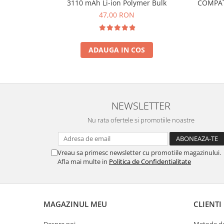
COMPATI
3110 mAh Li-ion Polymer Bulk
INFINIX COMPATIBILE
47,00 RON
Alte Accesorii
Boxe Portabile
ADAUGA IN COS
Carduri de memorie
Curele ceasuri
PowerBank
Selfie Stick / Tripod
NEWSLETTER
Stick-uri USB
Nu rata ofertele si promotiile noastre
SUPORT AUTO
Ecrane COMPATIBILE pentru
Vreau sa primesc newsletter cu promotiile magazinului.
HUAWEI
Afla mai multe in
Politica de Confidentialitate
HUAWEI COMPATIBILE
HUAWEI SERVICE PACK
ACUMULATORI
MAGAZINUL MEU
CLIENTI
Acumulatori Pentru Motorola