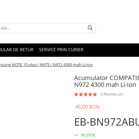
ULAR DE RETUR
SERVICE PRIN CURIER
ung NOTE 10 plus / N975 / N972 4300 mah Li-Ion
Acumulator COMPATIBI
N972 4300 mah Li-Ion
3 Review-uri
45,00 RON
EB-BN972AB
IN STOC