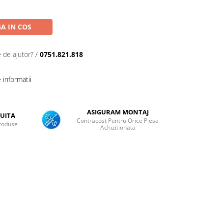
A IN COS
e de ajutor?
/
0751.821.818
informatii
ASIGURAM MONTAJ
UITA
Contracost Pentru Orice Piesa
roduse
Achizitionata