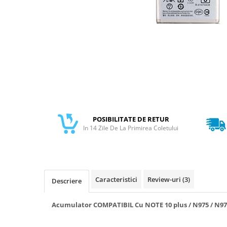
Galaxy S
SAMSUNG S SERVICE PACK
SAMSUNG S COMPATIBILE
FLIP
FLIP SERVICE PACK
FOLD
FOLD SERVICE PACK
GALAXY TAB
POSIBILITATE DE RETUR
GALAXY TAB COMPATIBILE
In 14 Zile De La Primirea Coletului
Ecrane Pentru IPHONE
SERIA 5
SERIA 6
Caracteristici
Review-uri
(3)
Descriere
SERIA 7
SERIA 8
Acumulator COMPATIBIL Cu NOTE 10 plus / N975 / N97
SERIA X