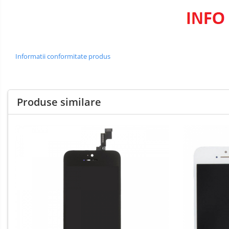
OPPO COMPATIBILE
OPPO SERVICE PACK
REALME COMPATIBILE
REALME SERVICE PACK
Informatii conformitate produs
LG COMPATIBILE
DOOGEE COMPATIBILE
DOOGEE SERVICE PACK
Produse similare
ECRANE LENOVO COMPATIBILE
INFINIX COMPATIBILE
Boxe Portabile
Carduri de memorie
Curele ceasuri
PowerBank
Selfie Stick / Tripod
Stick-uri USB