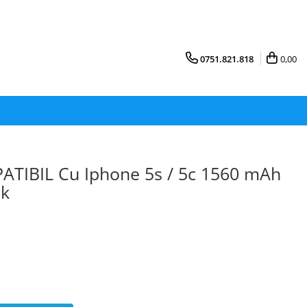
0751.821.818
0,00
TIBIL Cu Iphone 5s / 5c 1560 mAh
lk