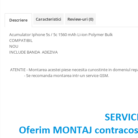
Incarcatoare
SERIA X
Instrumente
SERIA 11
si
Caracteristici
Review-uri
(0)
Descriere
Consumabile
Piese
SERIA 12
si
SERIA 13
Acumulator Iphone 5s / 5c 1560 mAh Li-ion Polymer Bulk
Componente
COMPATIBIL
SERIA 14
NOU
INCLUDE BANDA ADEZIVA
SERIA 15
SERIA 16
ATENTIE - Montarea acestei piese necesita cunostinte in domeniul rep
SERIA 17
- Se recomanda montarea intr-un service GSM.
MOTOROLA COMPATIBILE
MOTOROLA SERVICE PACK
XIAOMI COMPATIBILE
XIAOMI SERVICE PACK
NOKIA COMPATIBILE
VIVO COMPATIBILE