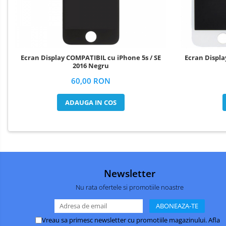
SUPORT AUTO
HUAWEI COMPATIBILE
HUAWEI SERVICE PACK
Acumulatori Pentru Motorola
Ecran Display COMPATIBIL cu iPhone 5s / SE
Ecran Display COMPATIBIL cu iPhone 5s / 5SE
2016 Negru
ACUMULATORI MOTOROLA
60,00 RON
COMPATIBILI
ACUMULATORI MOTOROLA SERVICE
ADAUGA IN COS
PACK
Acumulatori Pentru Xiaomi
ACUMULATORI XIAOMI COMPATIBIL
ACUMULATORI XIAOMI SERVICE
PACK
Newsletter
BM52 / Xiaomi Mi Note 10 / Mi Note
10 Lite / Mi Note 10 Pro
Nu rata ofertele si promotiile noastre
BM58 / Xiaomi 11T Pro
BM59 / XIAOMI 11T 5G
Vreau sa primesc newsletter cu promotiile magazinului. Afla
BN57 / Xiaomi Poco X3 NFC / Poco