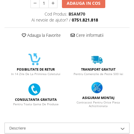
ACUMULATORI NOKIA COMPATIBILI
ADAUGA IN COS
Acumulatori Pentru Samsung
Cod Produs:
BSAM70
ACUMULATORI SAMSUNG
Ai nevoie de ajutor?
/
0751.821.818
COMPATIBIL
ACUMULATORI SAMSUNG SERVICE
Adauga la Favorite
Cere informatii
PACK
Acumulatori Pentru VIVO
ACUMULATORI VIVO COMPATIBILI
POSIBILITATE DE RETUR
TRANSPORT GRATUIT
In 14 Zile De La Primirea Coletului
Pentru Comenzile de Peste 500 lei
ASIGURAM MONTAJ
CONSULTANTA GRATUITA
Contracost Pentru Orice Piesa
Pentru Toata Gama De Produse
Achizitionata
Descriere