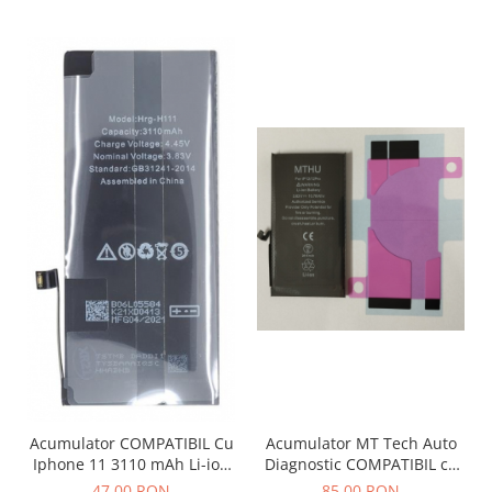
Acumulator MT Tech Auto
Acumulator COMPATIBIL Cu
Diagnostic COMPATIBIL cu
Iphone 11 3110 mAh Li-ion
Iphone 12 / 12 Pro 2815
Polymer Bulk
85,00 RON
47,00 RON