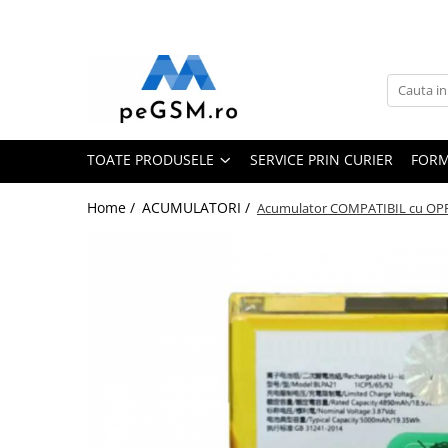
Toate Produsele
Ecrane Pentru SAMSUNG
Galaxy A
TOATE PRODUSELE
SERVICE PRIN CURIER
FORM
SAMSUNG COMPATIBILE
SAMSUNG SERVICE PACK
Home /
ACUMULATORI /
Acumulator COMPATIBIL cu OP
Galaxy J
Galaxy J COMPATIBIL
Galaxy J SERVICE PACK
Galaxy M
GALAXY M COMPATIBILE
GALAXY M SERVICE PACK
Galaxy N
Galaxy N COMPATIBILE
Galaxy N SERVICE PACK