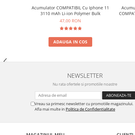
ECRANE LENOVO COMPATIBILE
Acumul
Acumulator COMPATIBIL Cu Iphone 11
COMPATI
3110 mAh Li-ion Polymer Bulk
Ecrane Pentru INFINIX
47,00 RON
INFINIX COMPATIBILE
Alte Accesorii
Boxe Portabile
ADAUGA IN COS
Carduri de memorie
Curele ceasuri
PowerBank
NEWSLETTER
Selfie Stick / Tripod
Nu rata ofertele si promotiile noastre
Stick-uri USB
SUPORT AUTO
Vreau sa primesc newsletter cu promotiile magazinului.
Ecrane COMPATIBILE pentru
Afla mai multe in
Politica de Confidentialitate
HUAWEI
HUAWEI COMPATIBILE
HUAWEI SERVICE PACK
MAGAZINUL MEU
CLIENTI