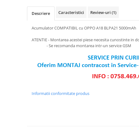
SERIA X
Caracteristici
Review-uri
(1)
Descriere
SERIA 11
SERIA 12
Acumulator COMPATIBIL cu OPPO A18 BLPA21 5000mAh
SERIA 13
ATENTIE - Montarea acestei piese necesita cunostinte in d
- Se recomanda montarea intr-un service GSM
SERIA 14
SERIA 15
SERIA 16
SERIA 17
Ecrane Pentru MOTOROLA
MOTOROLA COMPATIBILE
Informatii conformitate produs
MOTOROLA SERVICE PACK
Ecrane Pentru XIAOMI
XIAOMI COMPATIBILE
XIAOMI SERVICE PACK