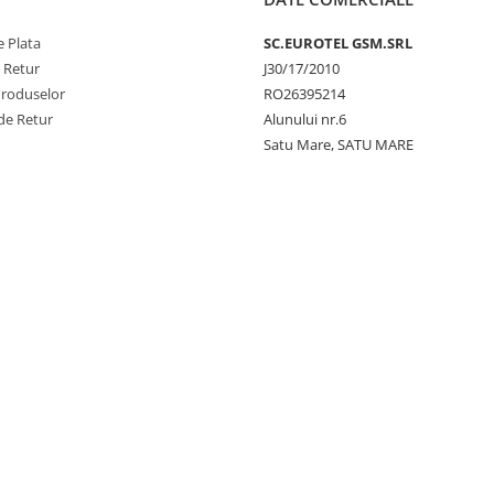
 Plata
SC.EUROTEL GSM.SRL
e Retur
J30/17/2010
Produselor
RO26395214
de Retur
Alunului nr.6
Satu Mare, SATU MARE