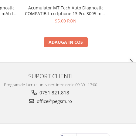
Acumulator MT Tech Auto Diagnostic
gnostic
Acumulat
COMPATIBIL cu Iphone 13 Pro 3095 mAh
 mAh Li-
32
Li-Ion
95,00 RON
ADAUGA IN COS
SUPORT CLIENTI
Program de lucru : luni-vineri intre orele 09:30 - 17:00
0751.821.818
office@pegsm.ro