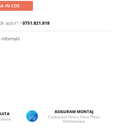
A IN COS
de ajutor?
/
0751.821.818
informatii
ASIGURAM MONTAJ
UITA
Contracost Pentru Orice Piesa
roduse
Achizitionata