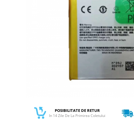
Galaxy S
SAMSUNG S SERVICE PACK
SAMSUNG S COMPATIBILE
S20 FE 4G / G780
S20 FE 5G / G781
FLIP
FLIP SERVICE PACK
FOLD
FOLD SERVICE PACK
GALAXY TAB
GALAXY TAB COMPATIBILE
Ecrane Pentru IPHONE
SERIA 5
POSIBILITATE DE RETUR
SERIA 6
In 14 Zile De La Primirea Coletului
SERIA 7
SERIA 8