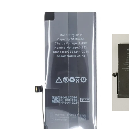
Ecrane Pentru VIVO
VIVO COMPATIBILE
Ecrane Pentru OPPO
OPPO COMPATIBILE
OPPO SERVICE PACK
Ecrane Pentru REALME
REALME COMPATIBILE
REALME SERVICE PACK
Ecrane pentru LG
LG COMPATIBILE
Ecrane Pentru DOOGEE
DOOGEE COMPATIBILE
DOOGEE SERVICE PACK
Ecrane Pentru LENOVO
ECRANE LENOVO COMPATIBILE
Ecrane Pentru INFINIX