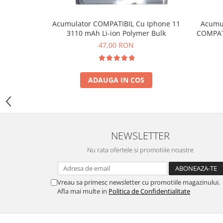
INFINIX COMPATIBILE
Acumul
Acumulator COMPATIBIL Cu Iphone 11
Alte Accesorii
COMPATI
3110 mAh Li-ion Polymer Bulk
Boxe Portabile
47,00 RON
Carduri de memorie
Curele ceasuri
ADAUGA IN COS
PowerBank
Selfie Stick / Tripod
Stick-uri USB
SUPORT AUTO
NEWSLETTER
Ecrane COMPATIBILE pentru
Nu rata ofertele si promotiile noastre
HUAWEI
HUAWEI COMPATIBILE
Vreau sa primesc newsletter cu promotiile magazinului.
HUAWEI SERVICE PACK
Afla mai multe in
Politica de Confidentialitate
ACUMULATORI
Acumulatori Pentru Motorola