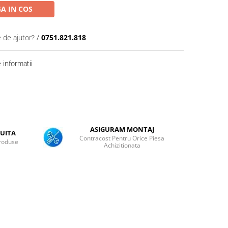
A IN COS
e de ajutor?
/
0751.821.818
informatii
ASIGURAM MONTAJ
UITA
Contracost Pentru Orice Piesa
roduse
Achizitionata