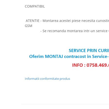
SERIA 11
COMPATIBIL
SERIA 12
SERIA 13
ATENTIE - Montarea acestei piese necesita cunostin
SERIA 14
GSM
- Se recomanda montarea intr-un service
SERIA 15
SERIA 16
SERIA 17
Ecrane Pentru MOTOROLA
MOTOROLA COMPATIBILE
MOTOROLA SERVICE PACK
Ecrane Pentru XIAOMI
Informatii conformitate produs
XIAOMI COMPATIBILE
XIAOMI SERVICE PACK
Ecrane Pentru NOKIA
NOKIA COMPATIBILE