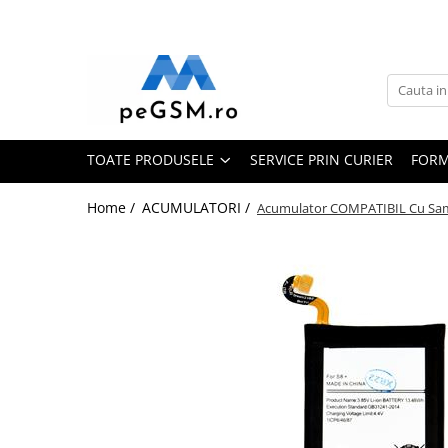
Toate Produsele
Ecrane Pentru SAMSUNG
Galaxy A
TOATE PRODUSELE
SERVICE PRIN CURIER
FORM
SAMSUNG COMPATIBILE
SAMSUNG SERVICE PACK
Home /
ACUMULATORI /
Acumulator COMPATIBIL Cu Sams
Galaxy J
Galaxy J COMPATIBIL
Galaxy J SERVICE PACK
Galaxy M
GALAXY M COMPATIBILE
GALAXY M SERVICE PACK
Galaxy N
Galaxy N COMPATIBILE
Galaxy N SERVICE PACK