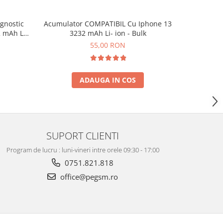
Acumulator COMPATIBIL Cu Iphone 13
gnostic
Acumulat
3232 mAh Li- ion - Bulk
 mAh Li-
COMPATIBI
55,00 RON
ADAUGA IN COS
SUPORT CLIENTI
Program de lucru : luni-vineri intre orele 09:30 - 17:00
0751.821.818
office@pegsm.ro