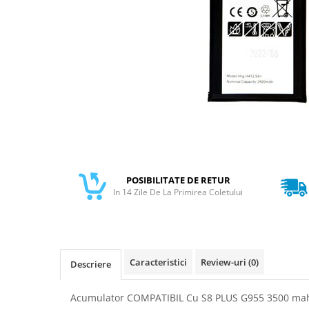
Galaxy S
SAMSUNG S SERVICE PACK
SAMSUNG S COMPATIBILE
FLIP
FLIP SERVICE PACK
FOLD
FOLD SERVICE PACK
GALAXY TAB
GALAXY TAB COMPATIBILE
POSIBILITATE DE RETUR
Ecrane Pentru IPHONE
In 14 Zile De La Primirea Coletului
SERIA 5
SERIA 6
SERIA 7
Caracteristici
Review-uri
(0)
Descriere
SERIA 8
SERIA X
Acumulator COMPATIBIL Cu S8 PLUS G955 3500 mah