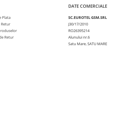
DATE COMERCIALE
 Plata
SC.EUROTEL GSM.SRL
e Retur
J30/17/2010
Produselor
RO26395214
de Retur
Alunului nr.6
Satu Mare, SATU MARE