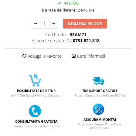
ACUMULATORI NOKIA COMPATIBILI
IN STOC
Acumulatori Pentru Samsung
Durata de livrare:
24-48 ore
ACUMULATORI SAMSUNG
ADAUGA IN COS
COMPATIBIL
ACUMULATORI SAMSUNG SERVICE
Cod Produs:
BSAM71
PACK
Ai nevoie de ajutor?
/
0751.821.818
Acumulatori Pentru VIVO
ACUMULATORI VIVO COMPATIBILI
Adauga la Favorite
Cere informatii
POSIBILITATE DE RETUR
TRANSPORT GRATUIT
In 14 Zile De La Primirea Coletului
Pentru Comenzile de Peste 500 lei
ASIGURAM MONTAJ
CONSULTANTA GRATUITA
Contracost Pentru Orice Piesa
Pentru Toata Gama De Produse
Achizitionata