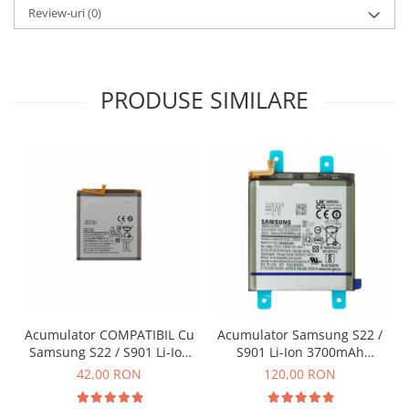
Review-uri
(0)
PRODUSE SIMILARE
Acumulator COMPATIBIL Cu
Acumulator Samsung S22 /
A
Samsung S22 / S901 Li-Ion
S901 Li-Ion 3700mAh
3700mAh
SERVICE PACK
42,00 RON
120,00 RON