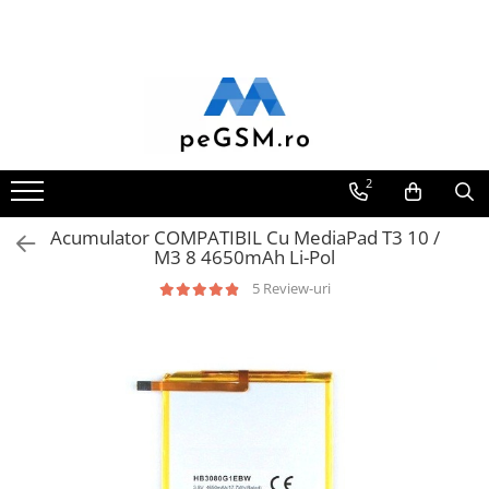
Toate Produsele
Ecrane Pentru SAMSUNG
Galaxy A
SAMSUNG COMPATIBILE
2
SAMSUNG SERVICE PACK
Acumulator COMPATIBIL Cu MediaPad T3 10 /
Galaxy J
M3 8 4650mAh Li-Pol
Galaxy J COMPATIBIL
5 Review-uri
Galaxy J SERVICE PACK
Galaxy M
GALAXY M COMPATIBILE
GALAXY M SERVICE PACK
Galaxy N
Galaxy N COMPATIBILE
Galaxy N SERVICE PACK