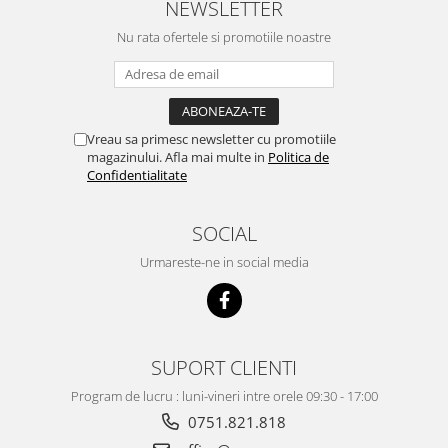
NEWSLETTER
ACUMULATORI MOTOROLA
COMPATIBILI
Nu rata ofertele si promotiile noastre
ACUMULATORI MOTOROLA SERVICE
PACK
Acumulatori Pentru Xiaomi
ACUMULATORI XIAOMI COMPATIBIL
Vreau sa primesc newsletter cu promotiile
magazinului. Afla mai multe in
Politica de
ACUMULATORI XIAOMI SERVICE
Confidentialitate
PACK
BM52 / Xiaomi Mi Note 10 / Mi Note
10 Lite / Mi Note 10 Pro
SOCIAL
BM58 / Xiaomi 11T Pro
Urmareste-ne in social media
BM59 / XIAOMI 11T 5G
BN57 / Xiaomi Poco X3 NFC / Poco
X3 Pro
BN59 / Redmi Note 10 / Note 10s
SUPORT CLIENTI
BN5D / Note 11 4G / 11S 4G / 12S
Program de lucru : luni-vineri intre orele 09:30 - 17:00
BP4K / Redmi Note 12 Pro 5G / Poco
x5 Pro 5G / Poco F5 5G
0751.821.818
Acumulatori Pentru OPPO