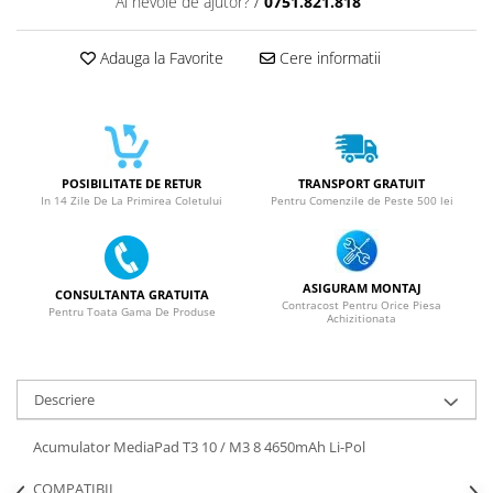
Ai nevoie de ajutor?
/
0751.821.818
SERIA 11
SERIA 12
Adauga la Favorite
Cere informatii
SERIA 13
SERIA 14
SERIA 15
SERIA 16
POSIBILITATE DE RETUR
TRANSPORT GRATUIT
In 14 Zile De La Primirea Coletului
Pentru Comenzile de Peste 500 lei
SERIA 17
Ecrane Pentru MOTOROLA
MOTOROLA COMPATIBILE
ASIGURAM MONTAJ
CONSULTANTA GRATUITA
MOTOROLA SERVICE PACK
Contracost Pentru Orice Piesa
Pentru Toata Gama De Produse
Achizitionata
Ecrane Pentru XIAOMI
XIAOMI COMPATIBILE
Descriere
XIAOMI SERVICE PACK
Ecrane Pentru NOKIA
Acumulator MediaPad T3 10 / M3 8 4650mAh Li-Pol
NOKIA COMPATIBILE
COMPATIBIL