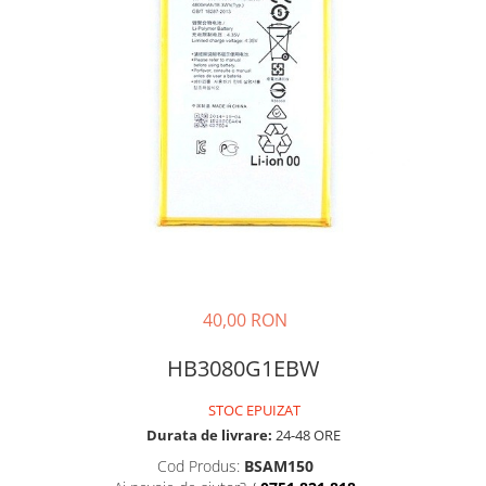
Galaxy S
SAMSUNG S SERVICE PACK
SAMSUNG S COMPATIBILE
FLIP
FLIP SERVICE PACK
FOLD
FOLD SERVICE PACK
GALAXY TAB
GALAXY TAB COMPATIBILE
Ecrane Pentru IPHONE
40,00 RON
SERIA 5
SERIA 6
HB3080G1EBW
SERIA 7
STOC EPUIZAT
SERIA 8
Durata de livrare:
24-48 ORE
SERIA X
Cod Produs:
BSAM150