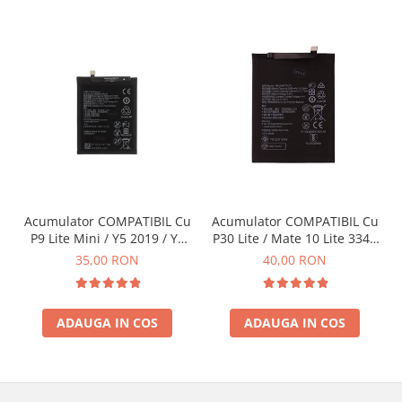
INFINIX COMPATIBILE
Alte Accesorii
Boxe Portabile
Carduri de memorie
Curele ceasuri
PowerBank
Selfie Stick / Tripod
Stick-uri USB
Acumulator COMPATIBIL Cu
Acumulator COMPATIBIL Cu
SUPORT AUTO
P9 Lite Mini / Y5 2019 / Y6
P30 Lite / Mate 10 Lite 3340
2019 3020mAh Li-Pol
mAh Li-Ion
35,00 RON
40,00 RON
Ecrane COMPATIBILE pentru
HUAWEI
HUAWEI COMPATIBILE
ADAUGA IN COS
ADAUGA IN COS
HUAWEI SERVICE PACK
ACUMULATORI
Acumulatori Pentru Motorola