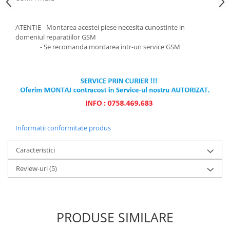
Ecrane Pentru VIVO
VIVO COMPATIBILE
ATENTIE - Montarea acestei piese necesita cunostinte in
Ecrane Pentru OPPO
domeniul reparatiilor GSM
OPPO COMPATIBILE
- Se recomanda montarea intr-un service GSM
OPPO SERVICE PACK
Ecrane Pentru REALME
REALME COMPATIBILE
REALME SERVICE PACK
Ecrane pentru LG
Informatii conformitate produs
LG COMPATIBILE
Caracteristici
Ecrane Pentru DOOGEE
DOOGEE COMPATIBILE
Review-uri
(5)
DOOGEE SERVICE PACK
Ecrane Pentru LENOVO
ECRANE LENOVO COMPATIBILE
PRODUSE SIMILARE
Ecrane Pentru INFINIX