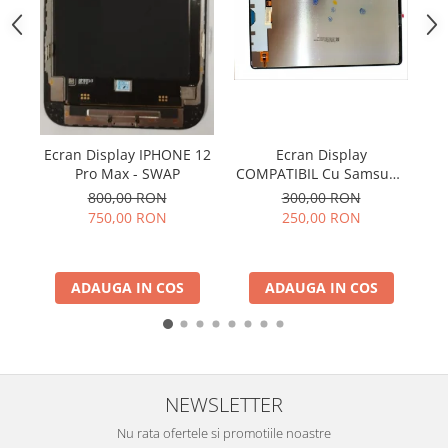
ACUMULATORI NOKIA COMPATIBILI
Acumulatori Pentru Samsung
ACUMULATORI SAMSUNG
COMPATIBIL
ACUMULATORI SAMSUNG SERVICE
PACK
Acumulatori Pentru VIVO
Ecran Display IPHONE 12
Ecran Display
H
Pro Max - SWAP
COMPATIBIL Cu Samsung
Co
ACUMULATORI VIVO COMPATIBILI
TAB S9 FE 5G 2023 / X510
800,00 RON
300,00 RON
/ X516 Fara Rama
750,00 RON
250,00 RON
ADAUGA IN COS
ADAUGA IN COS
NEWSLETTER
Nu rata ofertele si promotiile noastre