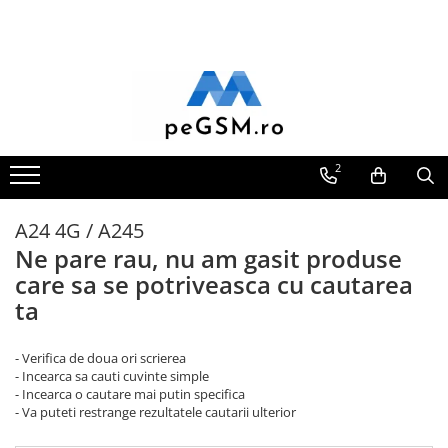
Toate Produsele
Ecrane Pentru SAMSUNG
Galaxy A
SAMSUNG COMPATIBILE
2
SAMSUNG SERVICE PACK
Galaxy J
A24 4G / A245
Galaxy J COMPATIBIL
Ne pare rau, nu am gasit produse
Galaxy J SERVICE PACK
care sa se potriveasca cu cautarea
Galaxy M
ta
GALAXY M COMPATIBILE
GALAXY M SERVICE PACK
- Verifica de doua ori scrierea
- Incearca sa cauti cuvinte simple
Galaxy N
- Incearca o cautare mai putin specifica
- Va puteti restrange rezultatele cautarii ulterior
Galaxy N COMPATIBILE
Galaxy N SERVICE PACK