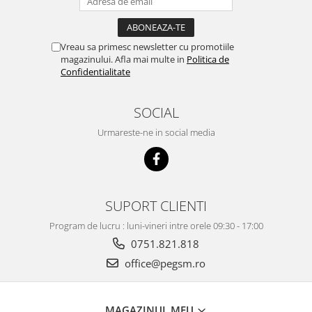
Ecrane Pentru NOKIA
NOKIA COMPATIBILE
Ecrane Pentru VIVO
Vreau sa primesc newsletter cu promotiile
VIVO COMPATIBILE
magazinului. Afla mai multe in
Politica de
Confidentialitate
Ecrane Pentru OPPO
OPPO COMPATIBILE
SOCIAL
OPPO SERVICE PACK
Urmareste-ne in social media
Ecrane Pentru REALME
REALME COMPATIBILE
REALME SERVICE PACK
SUPORT CLIENTI
Ecrane pentru LG
LG COMPATIBILE
Program de lucru : luni-vineri intre orele 09:30 - 17:00
Ecrane Pentru DOOGEE
0751.821.818
DOOGEE COMPATIBILE
office@pegsm.ro
DOOGEE SERVICE PACK
Ecrane Pentru LENOVO
MAGAZINUL MEU