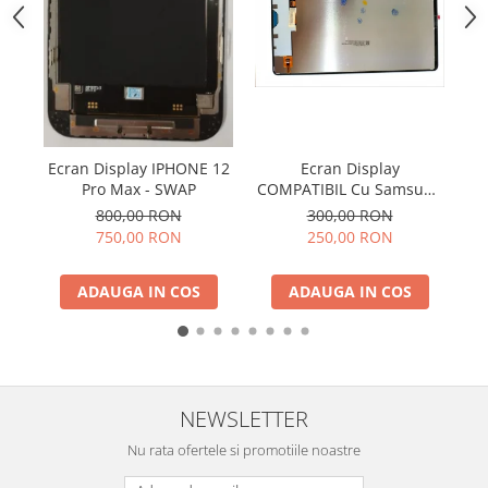
SERIA X
SERIA 11
SERIA 12
SERIA 13
SERIA 14
Ecran Display IPHONE 12
Ecran Display
Pro Max - SWAP
COMPATIBIL Cu Samsung
P
SERIA 15
TAB S9 FE 5G 2023 / X510
Cu
800,00 RON
300,00 RON
/ X516 Fara Rama
SERIA 16
750,00 RON
250,00 RON
SERIA 17
ADAUGA IN COS
ADAUGA IN COS
Ecrane Pentru MOTOROLA
MOTOROLA COMPATIBILE
MOTOROLA SERVICE PACK
Ecrane Pentru XIAOMI
NEWSLETTER
XIAOMI COMPATIBILE
Nu rata ofertele si promotiile noastre
XIAOMI SERVICE PACK