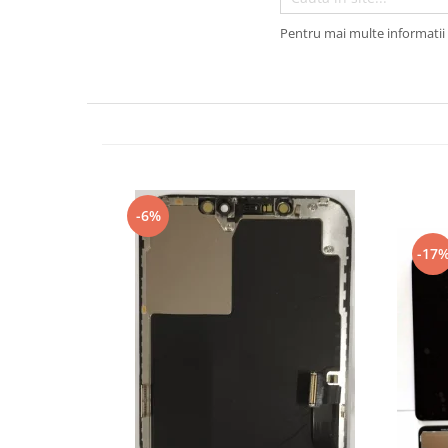
Galaxy S
Pentru mai multe informatii 
SAMSUNG S SERVICE PACK
SAMSUNG S COMPATIBILE
S20 FE 4G / G780
S20 FE 5G / G781
FLIP
FLIP SERVICE PACK
FOLD
-6%
FOLD SERVICE PACK
-17
GALAXY TAB
GALAXY TAB COMPATIBILE
Ecrane Pentru IPHONE
SERIA 5
SERIA 6
SERIA 7
SERIA 8