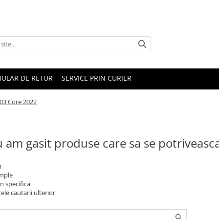
ULAR DE RETUR
SERVICE PRIN CURIER
A03 Core 2022
 am gasit produse care sa se potriveasc
a
imple
n specifica
ele cautarii ulterior