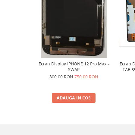
SERIA X
SERIA 11
SERIA 12
SERIA 13
SERIA 14
SERIA 15
SERIA 16
Ecran Display IPHONE 12 Pro Max -
Ecran 
SWAP
TAB S9
SERIA 17
800,00 RON
750,00 RON
Ecrane Pentru MOTOROLA
MOTOROLA COMPATIBILE
ADAUGA IN COS
MOTOROLA SERVICE PACK
Ecrane Pentru XIAOMI
XIAOMI COMPATIBILE
XIAOMI SERVICE PACK