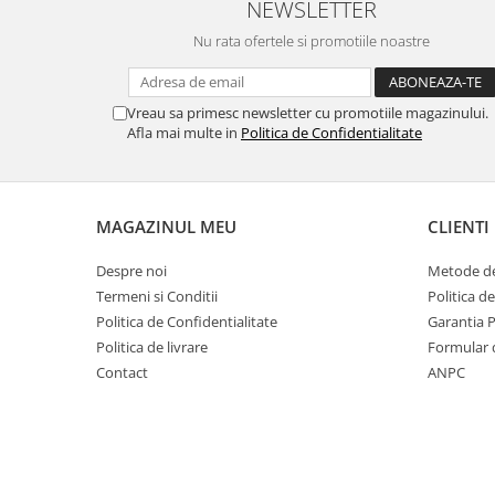
Ecrane Pentru NOKIA
NEWSLETTER
NOKIA COMPATIBILE
Nu rata ofertele si promotiile noastre
Ecrane Pentru VIVO
VIVO COMPATIBILE
Vreau sa primesc newsletter cu promotiile magazinului.
Ecrane Pentru OPPO
Afla mai multe in
Politica de Confidentialitate
OPPO COMPATIBILE
OPPO SERVICE PACK
Ecrane Pentru REALME
MAGAZINUL MEU
CLIENTI
REALME COMPATIBILE
Despre noi
Metode de
REALME SERVICE PACK
Termeni si Conditii
Politica d
Ecrane pentru LG
Politica de Confidentialitate
Garantia 
Politica de livrare
Formular 
LG COMPATIBILE
Contact
ANPC
Ecrane Pentru DOOGEE
DOOGEE COMPATIBILE
DOOGEE SERVICE PACK
Ecrane Pentru LENOVO