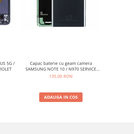
US 5G /
Capac baterie cu geam camera
Acumulator 
VIOLET
SAMSUNG NOTE 10 / N970 SERVICE
COMPATIBIL c
PACK - BLACK
135,00 RON
ADAUGA IN COS
A