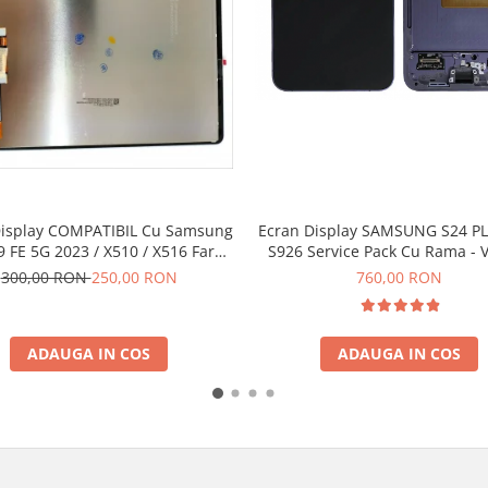
Display COMPATIBIL Cu Samsung
Ecran Display SAMSUNG S24 PL
 FE 5G 2023 / X510 / X516 Fara
S926 Service Pack Cu Rama - 
Rama
300,00 RON
250,00 RON
760,00 RON
ADAUGA IN COS
ADAUGA IN COS