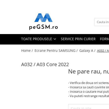
Toate Produsele
Ecrane Pentru SAMSUNG
Galaxy A
TOATE PRODUSELE
SERVICE PRIN CURIER
FORM
SAMSUNG COMPATIBILE
SAMSUNG SERVICE PACK
Home /
Ecrane Pentru SAMSUNG /
Galaxy A /
A032 / 
Galaxy J
Galaxy J COMPATIBIL
A032 / A03 Core 2022
Galaxy J SERVICE PACK
Ne pare rau, nu
Galaxy M
GALAXY M COMPATIBILE
- Verifica de doua ori scriere
GALAXY M SERVICE PACK
- Incearca sa cauti cuvinte s
- Incearca o cautare mai puti
Galaxy N
- Va puteti restrange rezultat
Galaxy N COMPATIBILE
Galaxy N SERVICE PACK