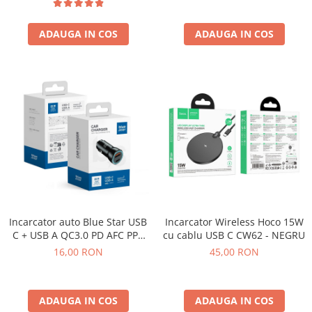
Piese si Componente
Capace spate
ADAUGA IN COS
ADAUGA IN COS
Carcase Mijloc
Piese pentru SONY
Piese pentru GOOGLE PIXEL
Piese pentru HUAWEI
Piese pentru IPHONE
Piese pentru MOTOROLA
Piese pentru NOKIA
Piese pentru OPPO
Piese pentru REALME
Incarcator auto Blue Star USB
Incarcator Wireless Hoco 15W
C + USB A QC3.0 PD AFC PPS
cu cablu USB C CW62 - NEGRU
Piese pentru SAMSUNG
3A 25W - Negru
16,00 RON
45,00 RON
Piese pentru VIVO
Piese pentru XIAOMI
ADAUGA IN COS
ADAUGA IN COS