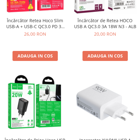
TELEFONULUI
Folii Realme
Încărcător Retea Hoco Slim
Încărcător de Retea HOCO
Folii Samsung
USB-A + USB-C QC3.0 PD 3A
USB A QC3.0 3A 18W N3 - ALB
20W N38 - NEGRU
FOLII SILICON FORCELL
26,00 RON
20,00 RON
FOLII SILICON SUNSHINE
Folii XIAOMI
ADAUGA IN COS
ADAUGA IN COS
Huse Telefoane
Huse Compatibile Pentru HUAWEI
Huse IPHONE
Huse LG
Huse MOTOROLA
Huse OPPO
Huse REALME
Huse SAMSUNG
Huse XIAOMI