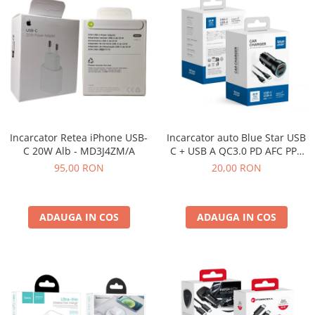
BP4K / Redmi Note 12 Pro 5G / Poco
x5 Pro 5G / Poco F5 5G
Acumulatori Pentru OPPO
ACUMULATORI OPPO COMPATIBILI
Acumulatori pentru Huawei
ACUMULATORI HUAWEI
COMPATIBILI
ACUMULATORI HUAWEI SERVICE
Incarcator Retea iPhone USB-
Incarcator auto Blue Star USB
PACK
C 20W Alb - MD3J4ZM/A
C + USB A QC3.0 PD AFC PPS
Acumulatori Pentru Iphone
3A 25W + cablu USB C la
95,00 RON
20,00 RON
Lightning - Negru
ACUMULATORI IPHONE
COMPATIBILI
ACUMULATORI IPHONE SERVICE
ADAUGA IN COS
ADAUGA IN COS
PACK
Acumulatori Pentru Nokia
ACUMULATORI NOKIA COMPATIBILI
Acumulatori Pentru Samsung
ACUMULATORI SAMSUNG