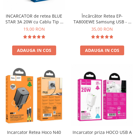
SERIA X
INCARCATOR de retea BLUE
Încărcător Retea EP-
SERIA 11
STAR 3A 20W cu Cablu Tip C
TA800EWE Samsung USB - C
SERIA 12
la Tip C PD QC3.0 - NEGRU
25W SERVICE PACK ALB - BULK
19,00 RON
35,00 RON
SERIA 13
SERIA 14
ADAUGA IN COS
ADAUGA IN COS
SERIA 15
SERIA 16
SERIA 17
Ecrane Pentru MOTOROLA
MOTOROLA COMPATIBILE
MOTOROLA SERVICE PACK
Ecrane Pentru XIAOMI
XIAOMI COMPATIBILE
XIAOMI SERVICE PACK
Incarcator Retea Hoco N40
Incarcator priza HOCO USB A