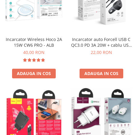
COMPATIBIL
ACUMULATORI SAMSUNG SERVICE
PACK
Acumulatori Pentru VIVO
ACUMULATORI VIVO COMPATIBILI
Incarcator Wireless Hoco 2A
Incarcator auto Forcell USB C
Cabluri de Date si Casti
15W CW6 PRO - ALB
QC3.0 PD 3A 20W + cablu USB
C la USB C - Negru
Cablu IPHONE
40,00 RON
22,00 RON
Cablu Micro-USB
Cablu TIP-C
ADAUGA IN COS
ADAUGA IN COS
Casti Handsfree
Folii de Protectie
Folii COMPATIBILE Pentru Huawei
Folii iphone
Folii Oppo
Folii pentru MOTOROLA
FOLII PENTRU SPATELE