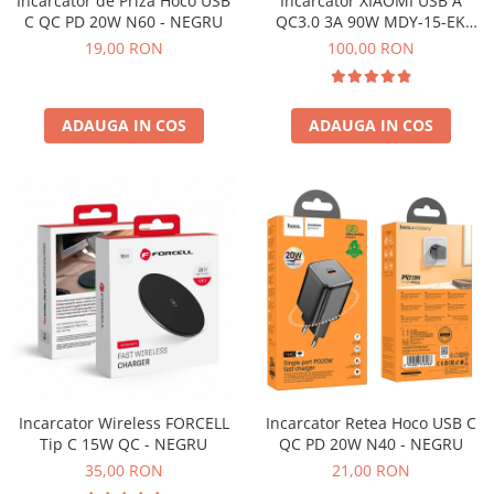
Încărcător de Priza Hoco USB
Incarcator XIAOMI USB A
C QC PD 20W N60 - NEGRU
QC3.0 3A 90W MDY-15-EK
Incarcatoare
SERVICE PACK Alb - BULK
19,00 RON
100,00 RON
Incarcatoare Auto
Incarcatoare Micro-USB
Incarcatoare TIP-C
ADAUGA IN COS
ADAUGA IN COS
Incarcator Iphone
Incarcatoare Priza
Incarcatoare Micro-USB
Incarcatoare TIP-C
incarcator Iphone
Incarcatoare Wireless
Instrumente si Consumabile
Adezivi etansare
Lavete / Servetele / Curatare
Incarcator Wireless FORCELL
Incarcator Retea Hoco USB C
PENTRU SERVICE .
Tip C 15W QC - NEGRU
QC PD 20W N40 - NEGRU
Surubelnite
35,00 RON
21,00 RON