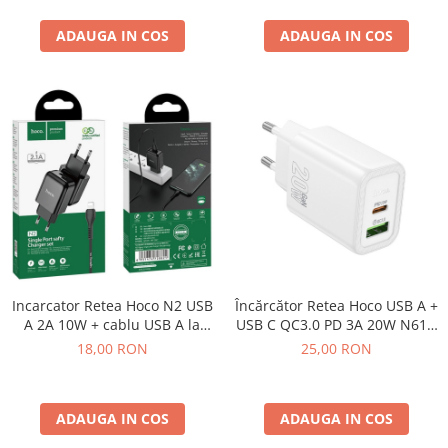
ECRANE LENOVO COMPATIBILE
ADAUGA IN COS
ADAUGA IN COS
Ecrane Pentru INFINIX
INFINIX COMPATIBILE
Alte Accesorii
Boxe Portabile
Carduri de memorie
Curele ceasuri
PowerBank
Selfie Stick / Tripod
Stick-uri USB
Incarcator Retea Hoco N2 USB
Încărcător Retea Hoco USB A +
SUPORT AUTO
A 2A 10W + cablu USB A la
USB C QC3.0 PD 3A 20W N61 -
Lightning - NEGRU
Alb
Ecrane COMPATIBILE pentru
18,00 RON
25,00 RON
HUAWEI
HUAWEI COMPATIBILE
ADAUGA IN COS
ADAUGA IN COS
HUAWEI SERVICE PACK