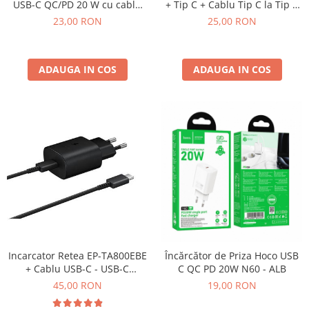
Ecrane Pentru NOKIA
USB-C QC/PD 20 W cu cablu
+ Tip C + Cablu Tip C la Tip C
USB-C – Lightning - Negru
PD QC3.0 3A 20W N61 - ALB
NOKIA COMPATIBILE
23,00 RON
25,00 RON
Ecrane Pentru VIVO
VIVO COMPATIBILE
ADAUGA IN COS
ADAUGA IN COS
Ecrane Pentru OPPO
OPPO COMPATIBILE
OPPO SERVICE PACK
Ecrane Pentru REALME
REALME COMPATIBILE
REALME SERVICE PACK
Ecrane pentru LG
LG COMPATIBILE
Ecrane Pentru DOOGEE
Incarcator Retea EP-TA800EBE
Încărcător de Priza Hoco USB
DOOGEE COMPATIBILE
+ Cablu USB-C - USB-C
C QC PD 20W N60 - ALB
DOOGEE SERVICE PACK
SAMSUNG 25W Service Pack
45,00 RON
19,00 RON
NEGRU - BULK
Ecrane Pentru LENOVO