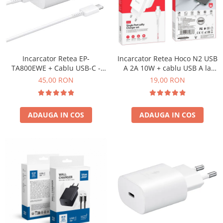
Galaxy S
SAMSUNG S SERVICE PACK
SAMSUNG S COMPATIBILE
S20 FE 4G / G780
Incarcator Retea EP-
Incarcator Retea Hoco N2 USB
S20 FE 5G / G781
TA800EWE + Cablu USB-C -
A 2A 10W + cablu USB A la
FLIP
USB-C SAMSUNG 25W Service
USB C - ALB
45,00 RON
19,00 RON
Pack ALB - BULK
FLIP SERVICE PACK
FOLD
ADAUGA IN COS
ADAUGA IN COS
FOLD SERVICE PACK
GALAXY TAB
GALAXY TAB COMPATIBILE
Ecrane Pentru IPHONE
SERIA 5
SERIA 6
SERIA 7
SERIA 8