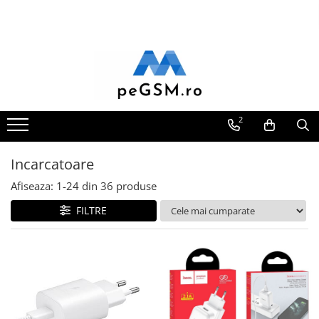
Toate Produsele
Ecrane Pentru SAMSUNG
Galaxy A
SAMSUNG COMPATIBILE
2
SAMSUNG SERVICE PACK
Galaxy J
Incarcatoare
Galaxy J COMPATIBIL
Afiseaza:
1-
24
din
36
produse
Galaxy J SERVICE PACK
FILTRE
Galaxy M
GALAXY M COMPATIBILE
GALAXY M SERVICE PACK
Galaxy N
Galaxy N COMPATIBILE
Galaxy N SERVICE PACK